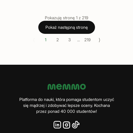
Pokazuję stronę
1
z
219
Pokaż następną stronę
⟨
⟩
1
2
3
...
219
Platforma do nauki, która pomaga studentom uczyć
się mądrzej i zdobywać lepsze oceny. Kochana
przez ponad 40 000 studentów!