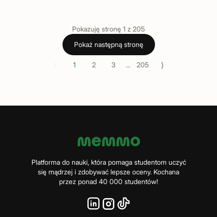
Pokazuję stronę
1
z
205
Pokaż następną stronę
⟨
⟩
1
2
3
...
205
Platforma do nauki, która pomaga studentom uczyć
się mądrzej i zdobywać lepsze oceny. Kochana
przez ponad 40 000 studentów!