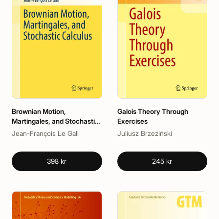
Brownian Motion,
Galois Theory Through
Martingales, and Stochastic
Exercises
Calculus
Jean-François Le Gall
Juliusz Brzeziński
398 kr
245 kr