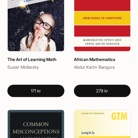
The Art of Learning Math
African Mathematics
Susan Midlarsky
Abdul Karim Bangura
171 kr
279 kr