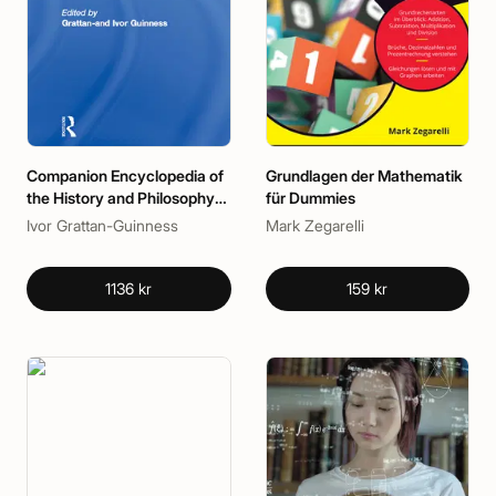
Companion Encyclopedia of
Grundlagen der Mathematik
the History and Philosophy
für Dummies
of the Mathematical
Ivor Grattan-Guinness
Mark Zegarelli
Sciences
1136 kr
159 kr