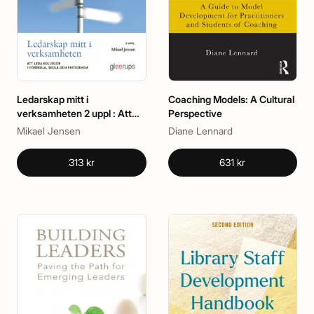
Ledarskap mitt i
Coaching Models: A Cultural
verksamheten 2 uppl : Att
Perspective
leda kollegor i förskola, skola
Mikael Jensen
Diane Lennard
och fritidshem
313 kr
631 kr