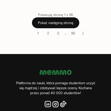
Pokazuję stronę
1
z
95
Pokaż następną stronę
⟨
⟩
1
2
3
...
95
Platforma do nauki, która pomaga studentom uczyć
się mądrzej i zdobywać lepsze oceny. Kochana
przez ponad 40 000 studentów!