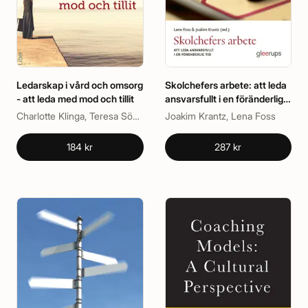
Ledarskap i vård och omsorg
Skolchefers arbete: att leda
- att leda med mod och tillit
ansvarsfullt i en föränderlig
tid
Charlotte Klinga, Teresa Söderhjelm
Joakim Krantz, Lena Foss
184 kr
287 kr