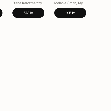
Sweats
Diana Karczmarczyk, Sara T. Pappa
Melanie Smith, Myra Hunter
673 kr
295 kr