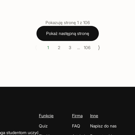
Pokazuję stronę
1
z
106
Pokaż następną stronę
⟨
⟩
1
2
3
...
106
Funkcje
Firma
Inne
Quiz
FAQ
Napisz do nas
maga studentom uczyć