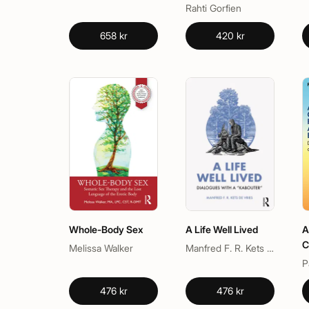
in Coaches, Clients,
Rahti Gorfien
and Creatives
658 kr
420 kr
Whole-Body Sex
A Life Well Lived
A
C
Melissa Walker
Manfred F. R. Kets de Vries
f
a
B
476 kr
476 kr