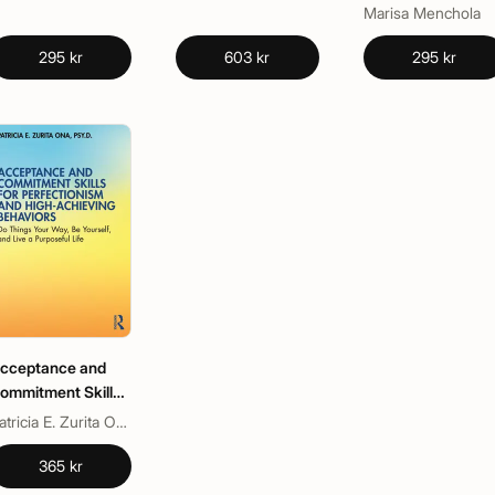
Marisa Menchola
295 kr
603 kr
295 kr
cceptance and
ommitment Skills
or Perfectionism
Patricia E. Zurita Ona
nd High-Achieving
ehaviors
365 kr