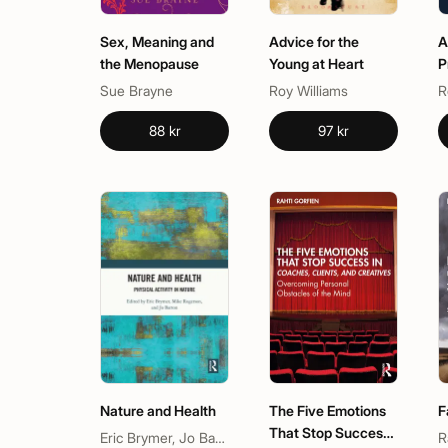
Sex, Meaning and
Advice for the
A
the Menopause
Young at Heart
P
Sue Brayne
Roy Williams
R
88 kr
97 kr
Nature and Health
The Five Emotions
F
That Stop Success
Eric Brymer, Jo Barton, Mike Rogerson
R