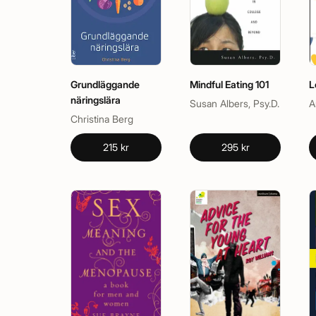
Grundläggande
Mindful Eating 101
L
näringslära
Susan Albers, Psy.D.
Christina Berg
215 kr
295 kr