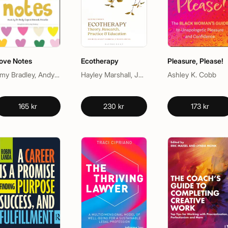
ove Notes
Ecotherapy
Pleasure, Please!
Amy Bradley, Andy Cope, Hannah Knowles
Hayley Marshall, Joe Hinds, Martin Jordan
Ashley K. Cobb
165 kr
230 kr
173 kr