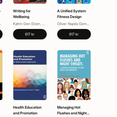
e
Writing for
A Unified System
Wellbeing
Fitness Design
l, Lynda Monk
Katrin Den Elzen, Reinekke Lengelle
Oliver Napila Gomez, Tra Giang Nguyen
617 kr
617 kr
Health Education
Managing Hot
and Promotion
Flushes and Night