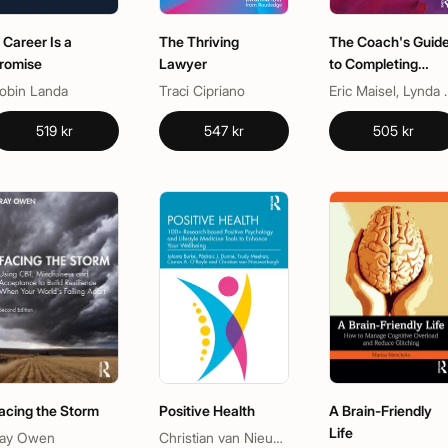
 Career Is a
The Thriving
The Coach's Guid
romise
Lawyer
to Completing
Creative Work
obin Landa
Traci Cipriano
Eric Maise
519 kr
547 kr
505 kr
acing the Storm
Positive Health
A Brain-Friendly
Life
ay Owen
Christian van Nieuwerburgh, Ciaran A. O’Boyle, Jolanta Burke, Pádraic J. Dunne, Trudy Meehan