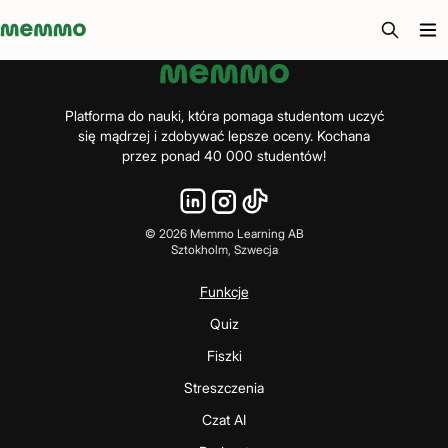
Memmo - AI-verktyg och digital kurslitteratur
Platforma do nauki, która pomaga studentom uczyć
się mądrzej i zdobywać lepsze oceny. Kochana
przez ponad 40 000 studentów!
©
2026
Memmo Learning AB
Sztokholm, Szwecja
Funkcje
Quiz
Fiszki
Streszczenia
Czat AI