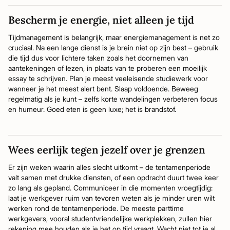
Bescherm je energie, niet alleen je tijd
Tijdmanagement is belangrijk, maar energiemanagement is net zo
cruciaal. Na een lange dienst is je brein niet op zijn best – gebruik
die tijd dus voor lichtere taken zoals het doornemen van
aantekeningen of lezen, in plaats van te proberen een moeilijk
essay te schrijven. Plan je meest veeleisende studiewerk voor
wanneer je het meest alert bent. Slaap voldoende. Beweeg
regelmatig als je kunt – zelfs korte wandelingen verbeteren focus
en humeur. Goed eten is geen luxe; het is brandstof.
Wees eerlijk tegen jezelf over je grenzen
Er zijn weken waarin alles slecht uitkomt – de tentamenperiode
valt samen met drukke diensten, of een opdracht duurt twee keer
zo lang als gepland. Communiceer in die momenten vroegtijdig:
laat je werkgever ruim van tevoren weten als je minder uren wilt
werken rond de tentamenperiode. De meeste parttime
werkgevers, vooral studentvriendelijke werkplekken, zullen hier
rekening mee houden als je het op tijd vraagt. Wacht niet tot je al