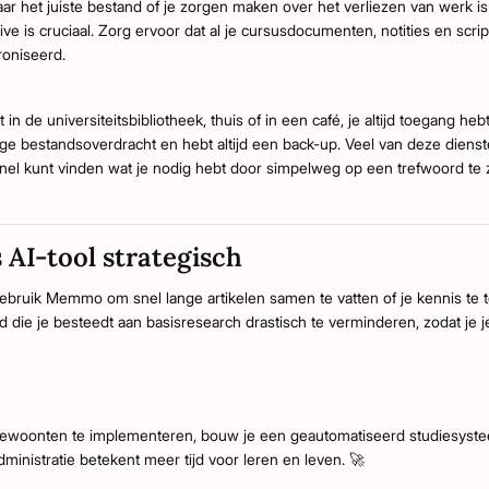
ar het juiste bestand of je zorgen maken over het verliezen van werk is 
e is cruciaal. Zorg ervoor dat al je cursusdocumenten, notities en scr
oniseerd.
t in de universiteitsbibliotheek, thuis of in een café, je altijd toegang he
ge bestandsoverdracht en hebt altijd een back-up. Veel van deze dien
 snel kunt vinden wat je nodig hebt door simpelweg op een trefwoord te
AI-tool strategisch
ebruik Memmo om snel lange artikelen samen te vatten of je kennis te 
d die je besteedt aan basisresearch drastisch te verminderen, zodat je j
gewoonten te implementeren, bouw je een geautomatiseerd studiesyste
dministratie betekent meer tijd voor leren en leven. 🚀