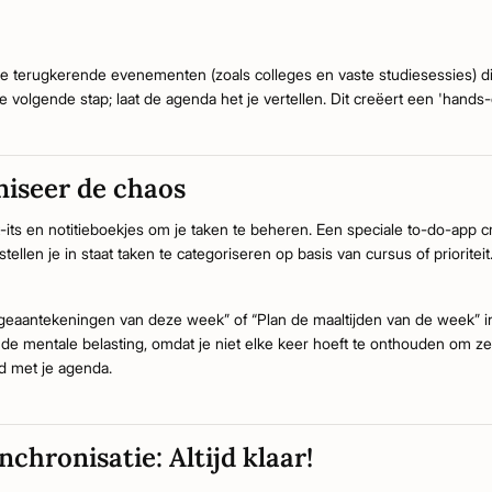
e terugkerende evenementen (zoals colleges en vaste studiesessies) dir
e volgende stap; laat de agenda het je vertellen. Dit creëert een 'hands
niseer de chaos
its en notitieboekjes om je taken te beheren. Een speciale to-do-app cr
ellen je in staat taken te categoriseren op basis van cursus of prioriteit
legeaantekeningen van deze week” of “Plan de maaltijden van de week” i
 de mentale belasting, omdat je niet elke keer hoeft te onthouden om ze
 met je agenda.
chronisatie: Altijd klaar!