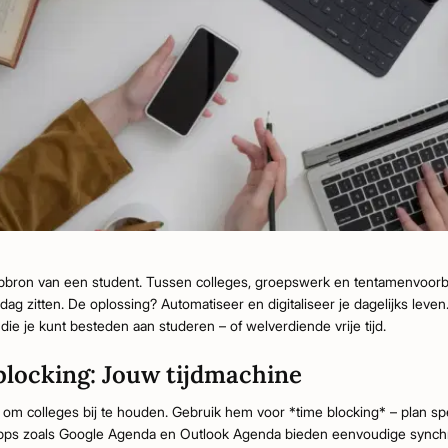
lpbron van een student. Tussen colleges, groepswerk en tentamenvoorb
dag zitten. De oplossing? Automatiseer en digitaliseer je dagelijks leve
ie je kunt besteden aan studeren – of welverdiende vrije tijd.
blocking: Jouw tijdmachine
n om colleges bij te houden. Gebruik hem voor *time blocking* – plan spe
. Apps zoals Google Agenda en Outlook Agenda bieden eenvoudige synch