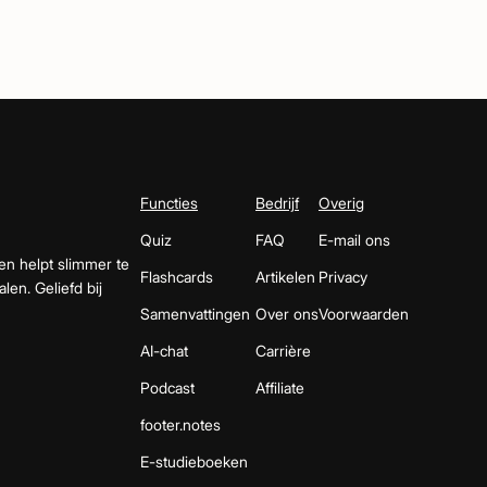
Functies
Bedrijf
Overig
Quiz
FAQ
E-mail ons
en helpt slimmer te
Flashcards
Artikelen
Privacy
len. Geliefd bij
Samenvattingen
Over ons
Voorwaarden
AI-chat
Carrière
Podcast
Affiliate
footer.notes
E-studieboeken