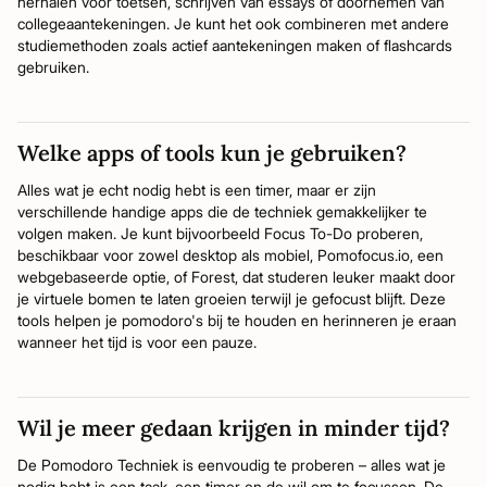
herhalen voor toetsen, schrijven van essays of doornemen van
collegeaantekeningen. Je kunt het ook combineren met andere
studiemethoden zoals actief aantekeningen maken of flashcards
gebruiken.
Welke apps of tools kun je gebruiken?
Alles wat je echt nodig hebt is een timer, maar er zijn
verschillende handige apps die de techniek gemakkelijker te
volgen maken. Je kunt bijvoorbeeld Focus To-Do proberen,
beschikbaar voor zowel desktop als mobiel, Pomofocus.io, een
webgebaseerde optie, of Forest, dat studeren leuker maakt door
je virtuele bomen te laten groeien terwijl je gefocust blijft. Deze
tools helpen je pomodoro's bij te houden en herinneren je eraan
wanneer het tijd is voor een pauze.
Wil je meer gedaan krijgen in minder tijd?
De Pomodoro Techniek is eenvoudig te proberen – alles wat je
nodig hebt is een taak, een timer en de wil om te focussen. De