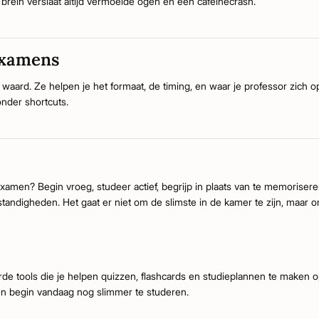
 brein verslaat altijd vermoeide ogen en een cafeïnecrash.
examens
rd. Ze helpen je het formaat, de timing, en waar je professor zich op 
onder shortcuts.
examen? Begin vroeg, studeer actief, begrijp in plaats van te memoriser
tandigheden. Het gaat er niet om de slimste in de kamer te zijn, maar om
e tools die je helpen quizzen, flashcards en studieplannen te maken o
en begin vandaag nog slimmer te studeren.