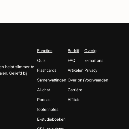
Functies
Bedrijf
Overig
Quiz
FAQ
E-mail ons
en helpt slimmer te
Flashcards
Artikelen
Privacy
len. Geliefd bij
Samenvattingen
Over ons
Voorwaarden
AI-chat
Carrière
Podcast
Affiliate
footer.notes
E-studieboeken
GPA-calculator