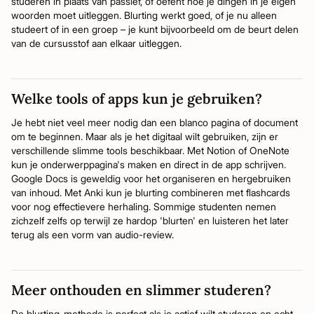
studeren in plaats van passief, of oefent hoe je dingen in je eigen
woorden moet uitleggen. Blurting werkt goed, of je nu alleen
studeert of in een groep – je kunt bijvoorbeeld om de beurt delen
van de cursusstof aan elkaar uitleggen.
Welke tools of apps kun je gebruiken?
Je hebt niet veel meer nodig dan een blanco pagina of document
om te beginnen. Maar als je het digitaal wilt gebruiken, zijn er
verschillende slimme tools beschikbaar. Met Notion of OneNote
kun je onderwerppagina's maken en direct in de app schrijven.
Google Docs is geweldig voor het organiseren en hergebruiken
van inhoud. Met Anki kun je blurting combineren met flashcards
voor nog effectievere herhaling. Sommige studenten nemen
zichzelf zelfs op terwijl ze hardop 'blurten' en luisteren het later
terug als een vorm van audio-review.
Meer onthouden en slimmer studeren?
De blurting-methode is perfect als je actief wilt studeren en echt