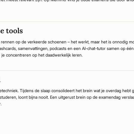
te tools
ls rennen op de verkeerde schoenen – het werkt, maar het is onnodig m
-flashcards, samenvattingen, podcasts en een AI-chat-tutor samen op één 
 je concentreren op het daadwerkelijk leren.
l
etechniek. Tijdens de slaap consolideert het brein wat je overdag hebt 
uderen, loont bijna nooit. Een uitgerust brein op de examendag versla
.