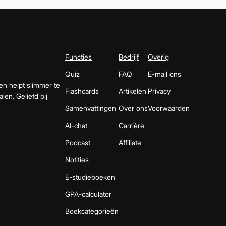
Functies
Bedrijf
Overig
Quiz
FAQ
E-mail ons
en helpt slimmer te
Flashcards
Artikelen
Privacy
len. Geliefd bij
Samenvattingen
Over ons
Voorwaarden
AI-chat
Carrière
Podcast
Affiliate
Notities
E-studieboeken
GPA-calculator
Boekcategorieën