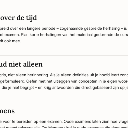
 over de tijd
spreid over een langere periode – zogenaamde gespreide herhaling – is 
t examen. Plan korte herhalingen van het materiaal gedurende de cursus
elt ook mee.
ud niet alleen
p, niet alleen herinnering. Als je alleen definities uit je hoofd leert zon
eformuleerd. Oefen met het uitleggen van concepten in je eigen woo
die je niet begrijpt – en krijg antwoorden die direct gebaseerd zijn op j
mens
e voor te bereiden op een examen. Oude examens laten zien hoe vrage
 het meest relevant zijn. Op Memmo vind je oude examens die door an