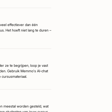
veel effectiever dan één
. Het hoeft niet lang te duren –
der ze te begrijpen, loop je vast
rden. Gebruik Memmo's AI-chat
e cursusmateriaal.
n meestal worden gesteld, wat
dere studenten van jouw cursus