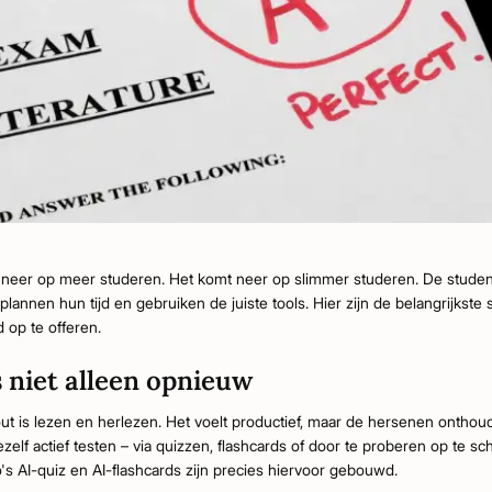
n neer op meer studeren. Het komt neer op slimmer studeren. De studen
nnen hun tijd en gebruiken de juiste tools. Hier zijn de belangrijkste s
d op te offeren.
es niet alleen opnieuw
 is lezen en herlezen. Het voelt productief, maar de hersenen onthoud
ezelf actief testen – via quizzen, flashcards of door te proberen op te sc
s AI-quiz en AI-flashcards zijn precies hiervoor gebouwd.