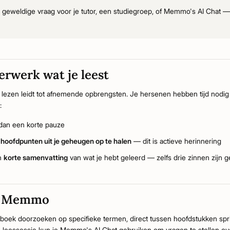
 geweldige vraag voor je tutor, een studiegroep, of Memmo's AI Chat — 
rwerk wat je leest
of lezen leidt tot afnemende opbrengsten. Je hersenen hebben tijd nodi
:
dan een korte pauze
e
hoofdpunten uit je geheugen op te halen
— dit is actieve herinnering
en
korte samenvatting
van wat je hebt geleerd — zelfs drie zinnen zijn 
et Memmo
ieboek doorzoeken op specifieke termen, direct tussen hoofdstukken sp
een leessessie kun je Memmo's AI Chat gebruiken om vragen te stellen o