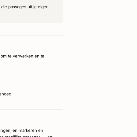
die passages uit je eigen
g om te verwerken en te
genoeg
ringen, en markeren en
ver moeilijke passages — en