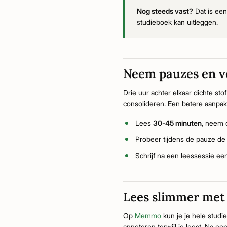
Nog steeds vast?
Dat is een
studieboek kan uitleggen.
Neem pauzes en ve
Drie uur achter elkaar dichte st
consolideren. Een betere aanpak
Lees
30-45 minuten
, neem 
Probeer tijdens de pauze d
Schrijf na een leessessie e
Lees slimmer m
Op
Memmo
kun je je hele stud
annoteren terwijl je leest. Na 