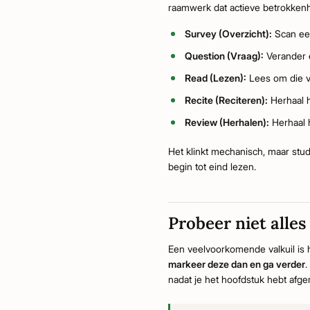
raamwerk dat actieve betrokkenh
Survey (Overzicht):
Scan eer
Question (Vraag):
Verander e
Read (Lezen):
Lees om die v
Recite (Reciteren):
Herhaal h
Review (Herhalen):
Herhaal h
Het klinkt mechanisch, maar st
begin tot eind lezen.
Probeer niet alles 
Een veelvoorkomende valkuil is h
markeer deze dan en ga verder
.
nadat je het hoofdstuk hebt afger