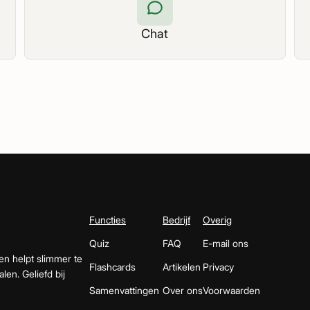
Chat
Functies
Bedrijf
Overig
Quiz
FAQ
E-mail ons
en helpt slimmer te
Flashcards
Artikelen
Privacy
len. Geliefd bij
Samenvattingen
Over ons
Voorwaarden