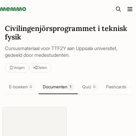
Memmo - AI-verktyg och digital kurslitteratur
Civilingenjörsprogrammet i teknisk
fysik
Cursusmateriaal voor TTF2Y aan Uppsala universitet,
gedeeld door medestudenten.
Volgen
Delen
E-boeken
Documenten
Quiz
Flashcards
0
1
0
4