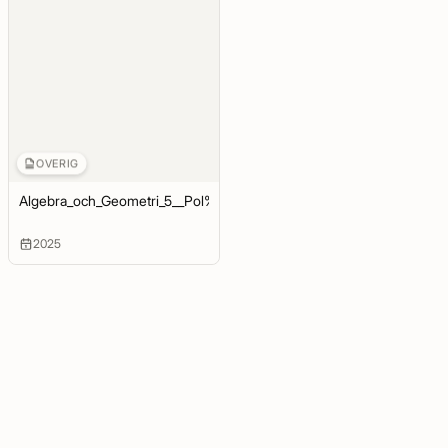
OVERIG
Algebra_och_Geometri_5__Pol%C3%A4r_form_och_binomiska_ekvati
2025