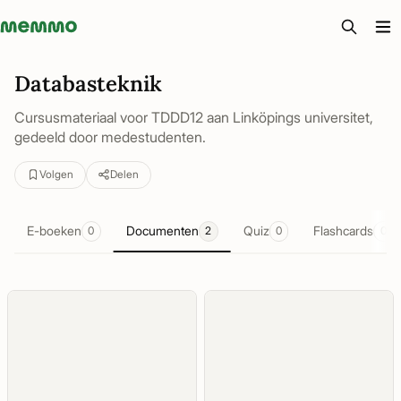
Memmo - AI-verktyg och digital kurslitteratur
Databasteknik
Cursusmateriaal voor TDDD12 aan Linköpings universitet,
gedeeld door medestudenten.
Volgen
Delen
E-boeken
Documenten
Quiz
Flashcards
0
2
0
0