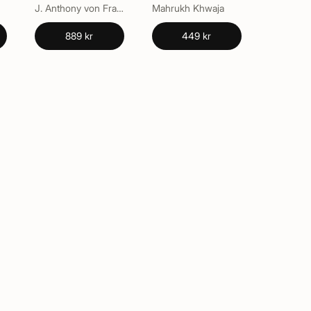
Implants
Professionals
J. Anthony von Fraunhofer, Luigi O. Massa
Mahrukh Khwaja
889 kr
449 kr