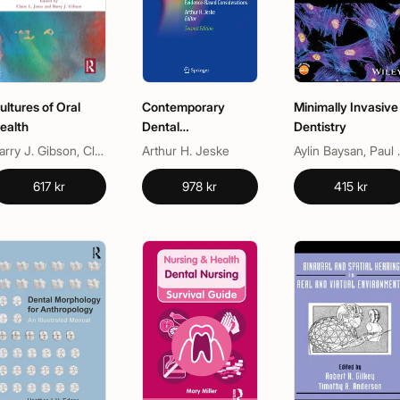
ultures of Oral
Contemporary
Minimally Invasive
ealth
Dental
Dentistry
Pharmacology
Barry J. Gibson, Claire L. Jones
Arthur H. Jeske
Aylin Bay
617 kr
978 kr
415 kr