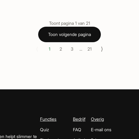
Toont pagina
1
van
21
Toon volgende pagina
⟨
⟩
1
2
3
...
21
Functies
Bedrijf
Overig
Quiz
FAQ
E-mail ons
en helpt slimmer te