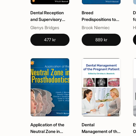
Dental Reception
Breed
D
and Supervisory
Predispositions to
f
Management
Dental and Oral
Glenys Bridges
Brook Niemiec
H
Disease in Dogs
477 kr
889 kr
Application of the
Dental
E
Neutral Zone in
Management of the
O