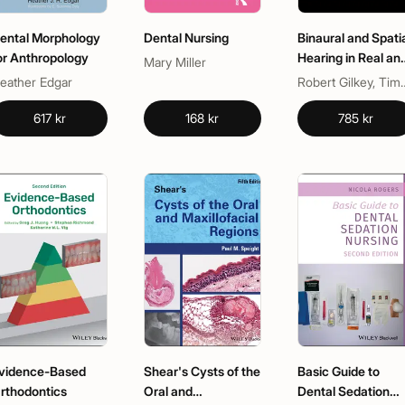
ental Morphology
Dental Nursing
Binaural and Spati
or Anthropology
Hearing in Real an
Mary Miller
Virtual
eather Edgar
Robert Gilkey, Tim
Environments
617 kr
168 kr
785 kr
vidence-Based
Shear's Cysts of the
Basic Guide to
rthodontics
Oral and
Dental Sedation