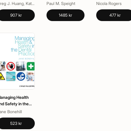
Maxillofacial
Nursing
Greg J. Huang, Katherine W. L. Vig, Stephen Richmond
Paul M. Speight
Nicola Rogers
Regions
907 kr
1485 kr
477 kr
anaging Health
nd Safety in the
ental Practice
ane Bonehill
523 kr