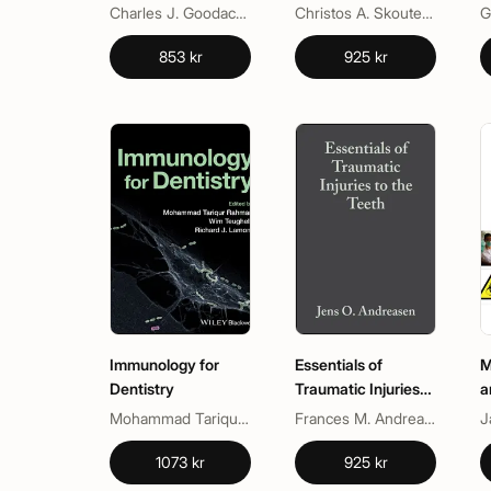
Prosthodontics
Pregnant Patient
Charles J. Goodacre, David R. Cagna, Joseph J. Massad, Russell A. Wicks, Swati A. Ahuja
Christos A. Skouteris
853 kr
925 kr
Immunology for
Essentials of
M
Dentistry
Traumatic Injuries
a
to the Teeth
D
Mohammad Tariqur Rahman, Richard J. Lamont, Wim Teughels
Frances M. Andreasen, Jens O. Andreasen
J
1073 kr
925 kr