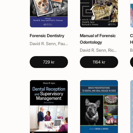
Forensic Dentistry
Manual of Forensic
C
Odontology
H
David R. Senn, Paul G. Stimson
David R. Senn, Richard A. Weems
729 kr
1164 kr