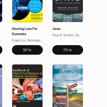
Hearing Loss For
Jaws
Dummies
Paul R. Ehrlich, Sandra Kahn
san, Paul Anderson
Frank Lin, Nicholas Reed
197 kr
170 kr