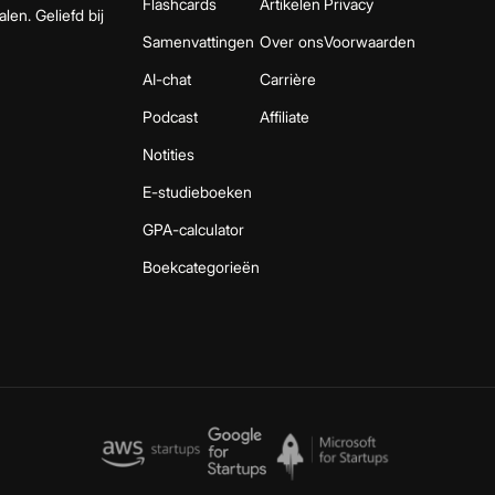
Flashcards
Artikelen
Privacy
len. Geliefd bij
Samenvattingen
Over ons
Voorwaarden
AI-chat
Carrière
Podcast
Affiliate
Notities
E-studieboeken
GPA-calculator
Boekcategorieën