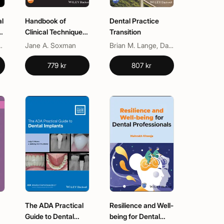
al
Handbook of
Dental Practice
d
Clinical Techniques
Transition
in Pediatric
othy R. Anderson
Jane A. Soxman
Brian M. Lange, David G. Dunning
Dentistry
779 kr
807 kr
The ADA Practical
Resilience and Well-
Guide to Dental
being for Dental