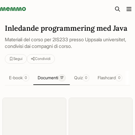
Memmo - AI-verktyg och digital kurslitteratur
Inledande programmering med Java
Materiali del corso per 2IS233 presso Uppsala universitet,
condivisi dai compagni di corso.
Segui
Condividi
E-book
Documenti
Quiz
Flashcard
Ri
0
17
0
0