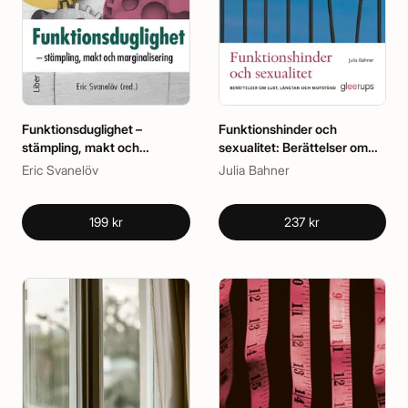
Funktionsduglighet –
Funktionshinder och
stämpling, makt och
sexualitet: Berättelser om
marginalisering
lust, längtan och motstånd
Eric Svanelöv
Julia Bahner
199 kr
237 kr