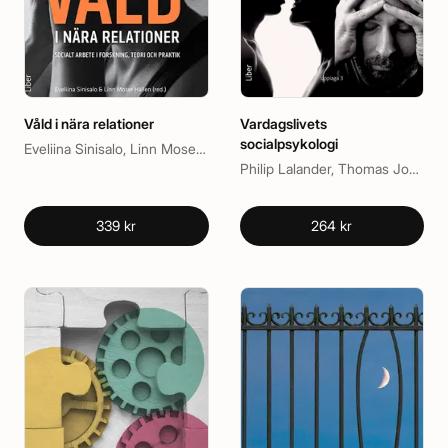
Våld i nära relationer
Vardagslivets
socialpsykologi
Eveliina Sinisalo, Linn Moser Hällen
Philip Lalander, Thomas Johansson
339 kr
264 kr