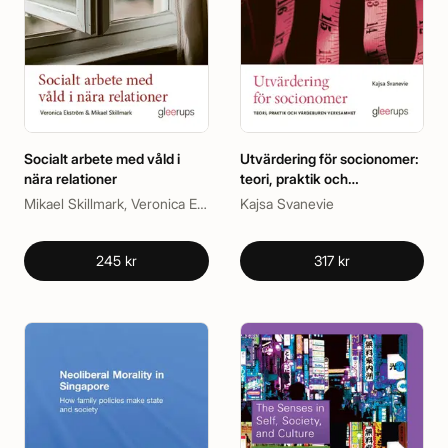
Socialt arbete med våld i
Utvärdering för socionomer:
nära relationer
teori, praktik och
värdeburen verksamhet
Mikael Skillmark, Veronica Ekström
Kajsa Svanevie
245 kr
317 kr