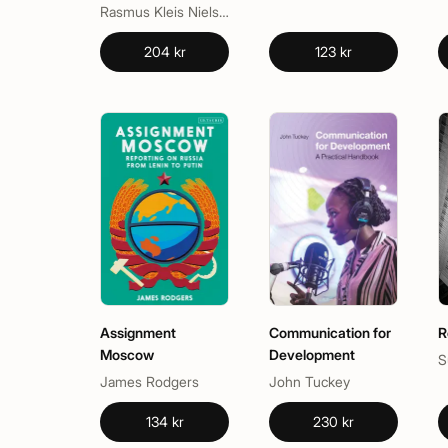
Rasmus Kleis Nielsen, Raymond Kuhn
204 kr
123 kr
Assignment
Communication for
R
Moscow
Development
S
James Rodgers
John Tuckey
134 kr
230 kr