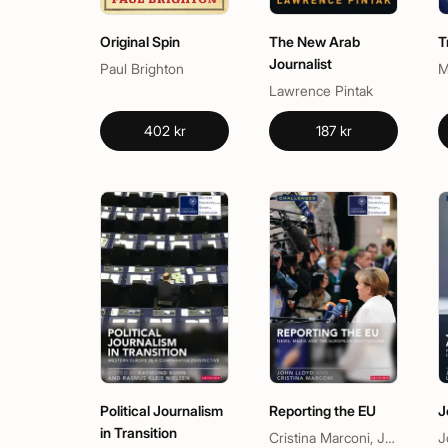
Original Spin
The New Arab
T
Journalist
Paul Brighton
M
Lawrence Pintak
402 kr
187 kr
Political Journalism
Reporting the EU
J
in Transition
Cristina Marconi, John Lloyd