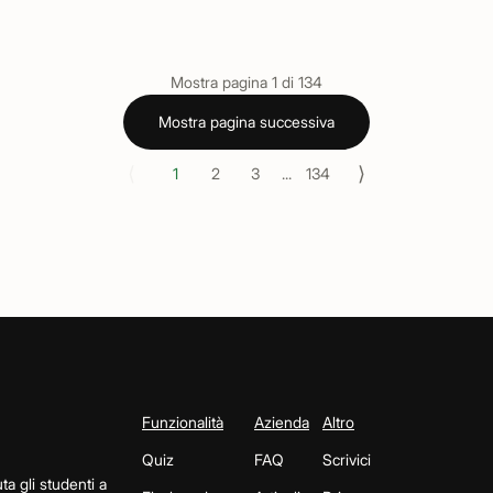
Mostra pagina
1
di
134
Mostra pagina successiva
⟨
⟩
1
2
3
...
134
Funzionalità
Azienda
Altro
Quiz
FAQ
Scrivici
ta gli studenti a