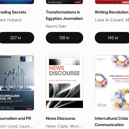
rading Secrets
Transformations in
Writing Revolution
Egyptian Journalism
ark Huband
L
Naomi Sakr
327 kr
139 kr
145 kr
ournalism and PR
News Discourse
Intercultural Crisis
Communication
John Lloyd, Laura Toogood
Helen Caple, Monika Bednarek