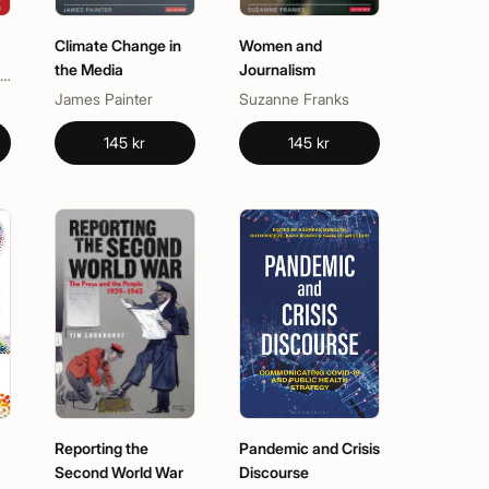
Climate Change in
Women and
the Media
Journalism
ayla Al-Zubaidi, Matthew Cassel
James Painter
Suzanne Franks
145 kr
145 kr
Reporting the
Pandemic and Crisis
Second World War
Discourse