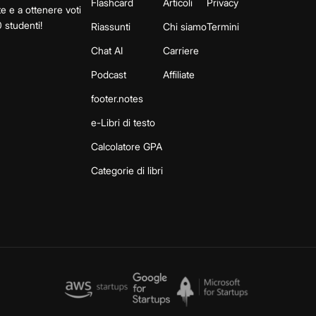
Flashcard
Articoli
Privacy
te e a ottenere voti
 studenti!
Riassunti
Chi siamo
Termini
Chat AI
Carriere
Podcast
Affiliate
footer.notes
e-Libri di testo
Calcolatore GPA
Categorie di libri