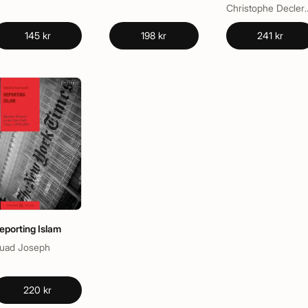
Christophe Declercq, F
145 kr
198 kr
241 kr
eporting Islam
uad Joseph
220 kr