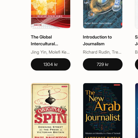
The Global
Introduction to
S
Intercultural
Journalism
J
Communication
Jing Yin, Molefi Kete Asante, Yoshitaka Miike
Richard Rudin, Trevor Ibbotson
Reader
1304 kr
729 kr