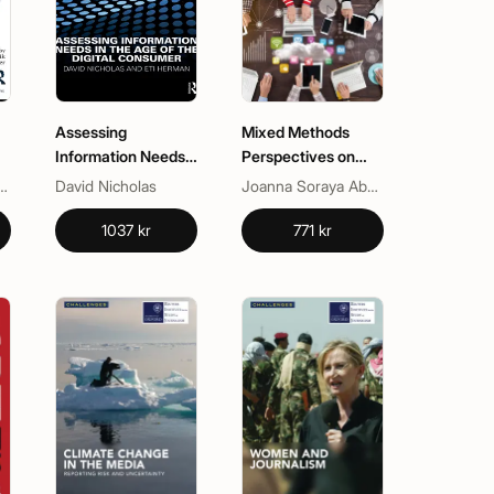
Assessing
Mixed Methods
Information Needs
Perspectives on
in the Age of the
Communication and
t Sypher, Pamela Lutgen-Sandvik
David Nicholas
Joanna Soraya Abu Zahari, Reynaldo Gacho Segumpan
Digital Consumer
Social Media
Research
1037 kr
771 kr