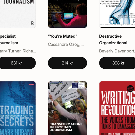
pecialist
“You're Muted"
Destructive
ournalism
Organizational
Cassandra Ozog, Mark Nunes
Communication
Barry Turner, Richard Orange
Beverly Davenpor
631 kr
214 kr
898 kr