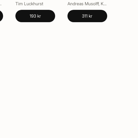
ederico M. Federici
Tim Luckhurst
Andreas Musolff, Kayo Kondo, Ruth Breeze, Sara Vilar-Lluch
193 kr
311 kr