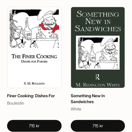
Finer Cooking: Dishes For
Something New In
Sandwiches
Boulestin
White
715 kr
715 kr