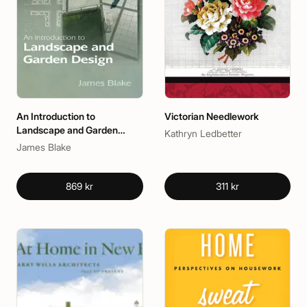
An Introduction to
Victorian Needlework
Landscape and Garden
Kathryn Ledbetter
Design
James Blake
869 kr
311 kr