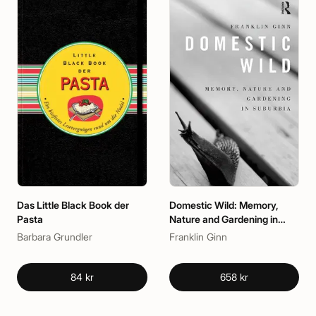
Das Little Black Book der
Domestic Wild: Memory,
Pasta
Nature and Gardening in
Suburbia
Barbara Grundler
Franklin Ginn
84 kr
658 kr