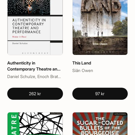
Authenticity in
This Land
Contemporary Theatre and
Siân Owen
Performance
Daniel Schulze, Enoch Brater, Mark Taylor-Batty
262 kr
97 kr