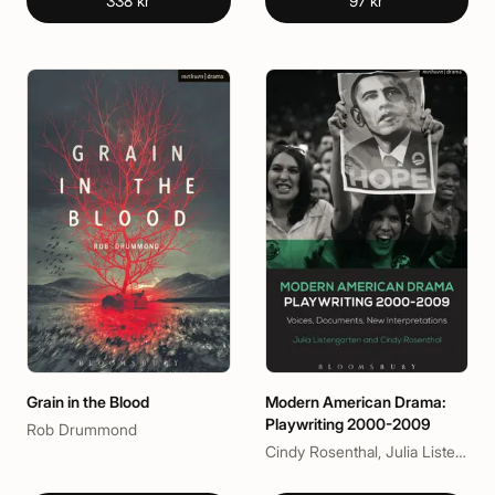
338 kr
97 kr
Grain in the Blood
Modern American Drama:
Playwriting 2000-2009
Rob Drummond
Cindy Rosenthal, Julia Listengarten