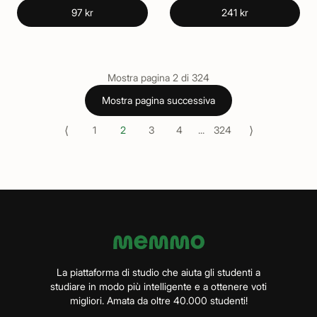
97 kr
241 kr
Mostra pagina
2
di
324
Mostra pagina successiva
⟨
⟩
1
2
3
4
...
324
La piattaforma di studio che aiuta gli studenti a
studiare in modo più intelligente e a ottenere voti
migliori. Amata da oltre 40.000 studenti!