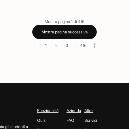
Mostra pagina
1
di
416
Mostra pagina successiva
⟨
⟩
1
2
3
...
416
Funzionalità
Azienda
Altro
Quiz
FAQ
Scrivici
ta gli studenti a