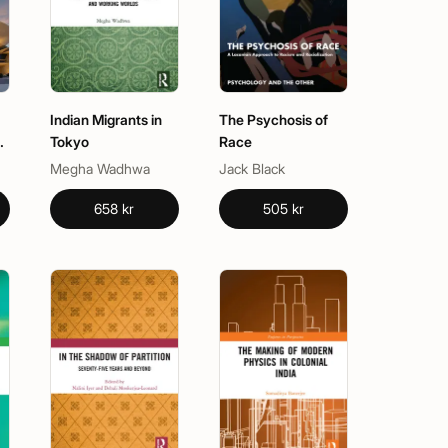
Indian Migrants in
The Psychosis of
Tokyo
Race
Megha Wadhwa
Jack Black
658 kr
505 kr