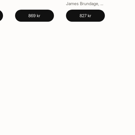
James Brundage, Vern L. Bullough
869 kr
827 kr