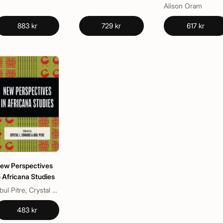
Alison Oram
883 kr
729 kr
617 kr
ew Perspectives
n Africana Studies
Abul Pitre, Crystal L. Edwards
483 kr