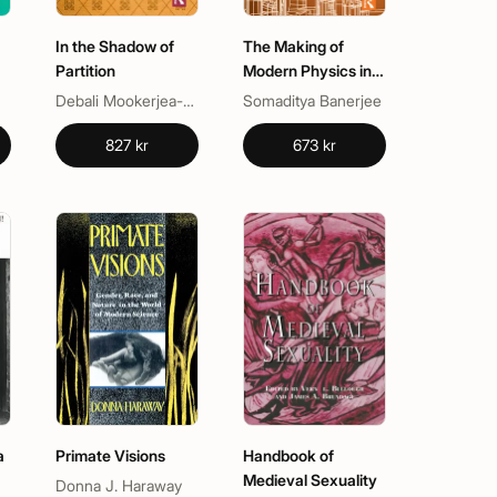
In the Shadow of
The Making of
Partition
Modern Physics in
Colonial India
Debali Mookerjea-Leonard, Nalini Iyer
Somaditya Banerjee
827 kr
673 kr
a
Primate Visions
Handbook of
Medieval Sexuality
Donna J. Haraway