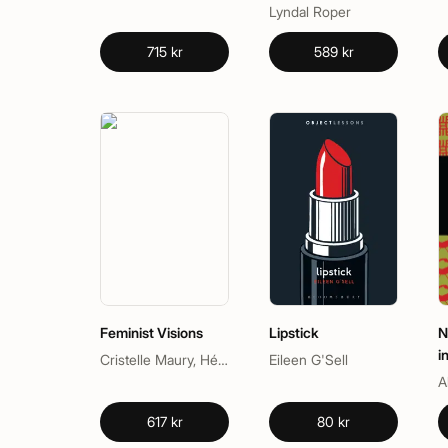
Lyndal Roper
715 kr
589 kr
Feminist Visions
Lipstick
N
i
Cristelle Maury, Hélène Charlery
Eileen G'Sell
617 kr
80 kr