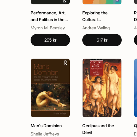
Performance, Art,
Exploring the
R
and Politics in the
Cultural
D
African Diaspora
Phenomenon of the
Myron M. Beasley
Andrea Waling
Dick Pic
295 kr
617 kr
Man's Dominion
Oedipus and the
Q
Devil
Sheila Jeffreys