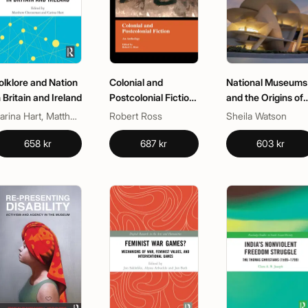
olklore and Nation
Colonial and
National Museums
n Britain and Ireland
Postcolonial Fiction
and the Origins of
in English
Nations
Carina Hart, Matthew Cheeseman
Robert Ross
Sheila Watson
658 kr
687 kr
603 kr