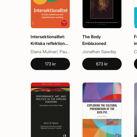
Intersektionalitet:
The Body
F
Kritiska reflektioner
Emblazoned
i
över
Diana Mulinari, Paulina de los Reyes
Jonathan Sawday
(o)jämlikhetens
landskap
173 kr
673 kr