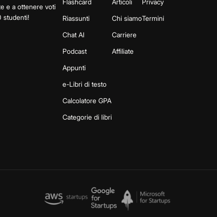
Flashcard
Articoli
Privacy
te e a ottenere voti
 studenti!
Riassunti
Chi siamo
Termini
Chat AI
Carriere
Podcast
Affiliate
Appunti
e-Libri di testo
Calcolatore GPA
Categorie di libri