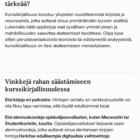
tärkeää?
Kurssikirjallisuus koostuu yliopiston suosittelemista kirjoista ja
resursseista, jotka auttavat sinua ymmärtämään kurssin sisältöä.
Lukemalla näitä oppikirjoja saat syvällisen ymmärryksen ja
mahdollisuuden saavuttaa akateemiset tavoitteesi. Olipa kyse
sitten perustavanlaatuisista teorioista tai edistyneistä analyyseistä,
kurssikirjallisuus on tiesi akateemiseen menestykseen.
Vinkkejä rahan säästämiseen
kurssikirjallisuudessa
Etsi kirjoja eri paikoista:
Hintojen vertailu eri verkkosivustoilla voi
olla fiksu tapa varmistaa, että löydät edullisimmat kirjat.
Etsi alennuskoodeja opiskelijasovellusten, kuten Mecenatin tai
Studentkortetin, kautta:
Opiskelijasovellukset tarjoavat usein
alennuskoodeja, jotka auttavat sinua alentamaan kirjojen
hintoja.
Harkitse edullisempia digitaalisia vaihtoehtoja: