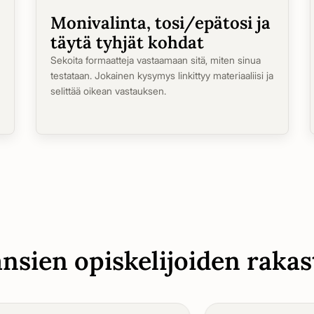
Monivalinta, tosi/epätosi ja
täytä tyhjät kohdat
Sekoita formaatteja vastaamaan sitä, miten sinua
testataan. Jokainen kysymys linkittyy materiaaliisi ja
selittää oikean vastauksen.
nsien opiskelijoiden raka