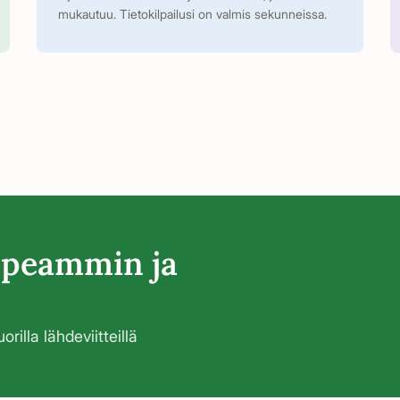
mukautuu. Tietokilpailusi on valmis sekunneissa.
peammin ja
rilla lähdeviitteillä