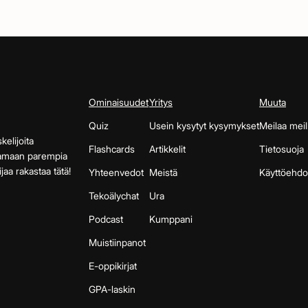
Ominaisuudet
Yritys
Muuta
Quiz
Usein kysytyt kysymykset
Meilaa meil
kelijoita
Flashcards
Artikkelit
Tietosuoja
aamaan parempia
jaa rakastaa tätä!
Yhteenvedot
Meistä
Käyttöehdo
Tekoälychat
Ura
Podcast
Kumppani
Muistiinpanot
E-oppikirjat
GPA-laskin