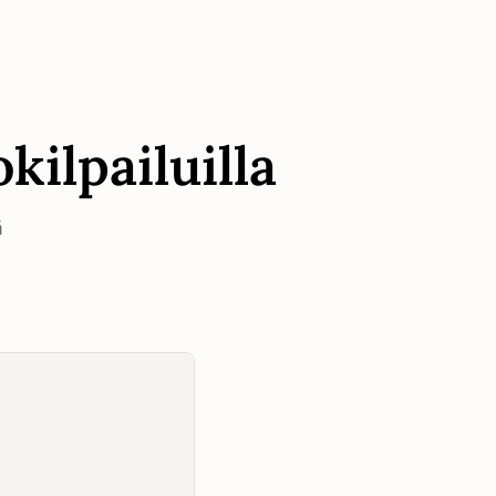
kilpailuilla
ä