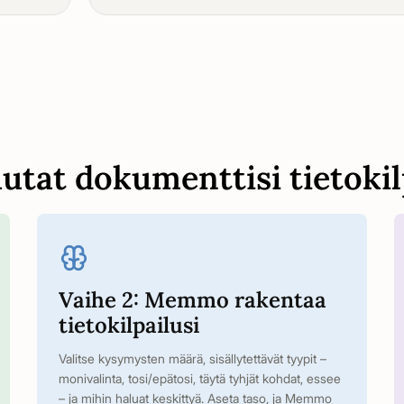
tat dokumenttisi tietokil
Vaihe 2: Memmo rakentaa
tietokilpailusi
Valitse kysymysten määrä, sisällytettävät tyypit –
monivalinta, tosi/epätosi, täytä tyhjät kohdat, essee
– ja mihin haluat keskittyä. Aseta taso, ja Memmo