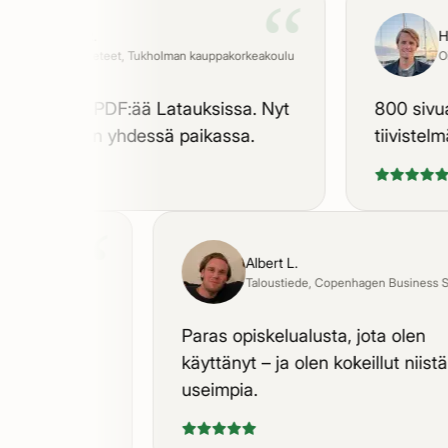
“
Astrid R.
Haral
Kauppatieteet
, Tukholman kauppakorkeakoulu
Oikeu
la oli 40 PDF:ää Latauksissa. Nyt
800 sivua k
at vihdoin yhdessä paikassa.
tiivistelmä p
“
Albert L.
ukholman yliopisto
Taloustiede
, Copenhagen Busine
la per kurssi.
Paras opiskelualusta, jota olen
rryillä.
käyttänyt – ja olen kokeillut nii
useimpia.