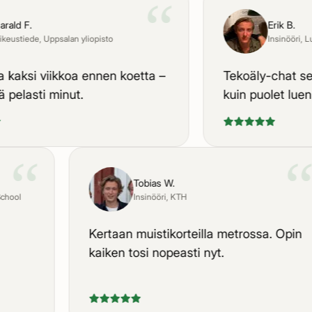
“
d F.
Erik B.
stiede
, Uppsalan yliopisto
Insinööri
, Lundi
aksi viikkoa ennen koetta –
Tekoäly-chat selit
elasti minut.
kuin puolet luennoit
“
Tobias W.
ss School
Insinööri
, KTH
Kertaan muistikorteilla metrossa. Opi
stä
kaiken tosi nopeasti nyt.