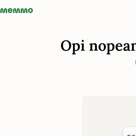
Memmo - AI-verktyg och digital kurslitteratur
Opi nopeamm