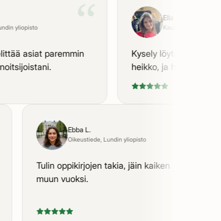
“
Ella V.
n yliopisto
Kauppatiede
, Lundin yliop
tää asiat paremmin
Kysely löytää juuri sen, m
sijoistani.
heikko, ja harjoittaa sitä.
“
“
Ebba L.
Oikeustiede
, Lundin yliopisto
n
Tulin oppikirjojen takia, jäin kaiken
muun vuoksi.