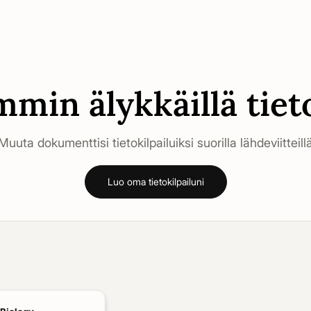
in älykkäillä tieto
Muuta dokumenttisi tietokilpailuiksi suorilla lähdeviitteill
Luo oma tietokilpailuni