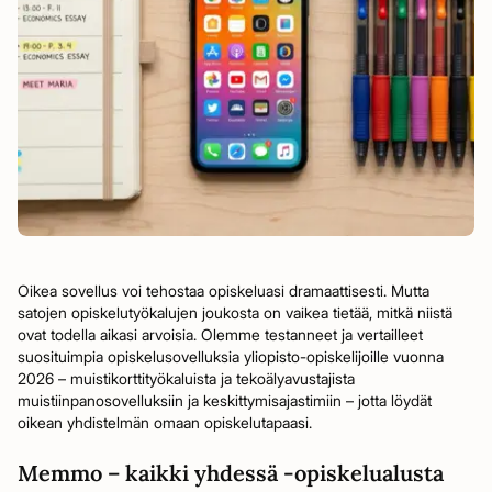
Oikea sovellus voi tehostaa opiskeluasi dramaattisesti. Mutta
satojen opiskelutyökalujen joukosta on vaikea tietää, mitkä niistä
ovat todella aikasi arvoisia. Olemme testanneet ja vertailleet
suosituimpia opiskelusovelluksia yliopisto-opiskelijoille vuonna
2026 – muistikorttityökaluista ja tekoälyavustajista
muistiinpanosovelluksiin ja keskittymisajastimiin – jotta löydät
oikean yhdistelmän omaan opiskelutapaasi.
Memmo – kaikki yhdessä -opiskelualusta