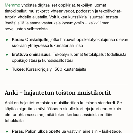
Memmo
yhdistää digitaaliset oppikirjat, tekoälyn luomat
tietokilpailut, muistikortit, yhteenvedot, podcastin ja tekoälychat-
tutorin yhdelle alustalle. Voit lukea kurssikirjallisuuttasi, testata
itseäsi sillä ja saada vastauksia kysymyksiin – kaikki ilman
sovellusten vaihtamista.
Paras:
Opiskelijoille, jotka haluavat opiskelutyökalujensa olevan
suoraan yhteydessä lukumateriaaliinsa
Erottuva ominaisuus:
Tekoälyn luomat tietokilpailut todellisista
oppikirjoistasi ja kurssisisällöstäsi
Tukee:
Kurssikirjoja yli 500 kustantajalta
Anki – hajautetun toiston muistikortit
Anki on hajautetun toiston muistikorttien kultainen standardi. Se
käyttää algoritmia näyttääkseen sinulle kortteja juuri ennen kuin
olet unohtamassa ne, mikä tekee kertaussessioista erittäin
tehokkaita.
Paras:
Paljon ulkoa opettelua vaativiin aineisiin – lääketiede,