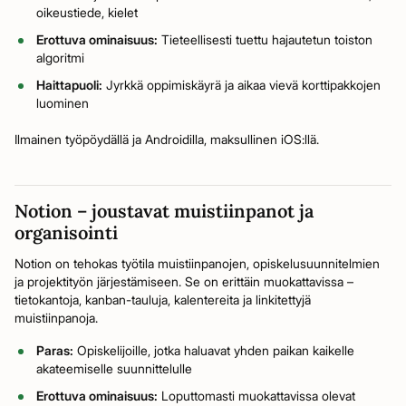
oikeustiede, kielet
Erottuva ominaisuus:
Tieteellisesti tuettu hajautetun toiston
algoritmi
Haittapuoli:
Jyrkkä oppimiskäyrä ja aikaa vievä korttipakkojen
luominen
Ilmainen työpöydällä ja Androidilla, maksullinen iOS:llä.
Notion – joustavat muistiinpanot ja
organisointi
Notion on tehokas työtila muistiinpanojen, opiskelusuunnitelmien
ja projektityön järjestämiseen. Se on erittäin muokattavissa –
tietokantoja, kanban-tauluja, kalentereita ja linkitettyjä
muistiinpanoja.
Paras:
Opiskelijoille, jotka haluavat yhden paikan kaikelle
akateemiselle suunnittelulle
Erottuva ominaisuus:
Loputtomasti muokattavissa olevat