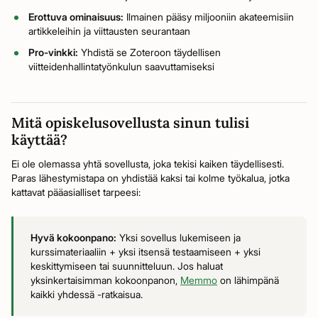
Erottuva ominaisuus:
Ilmainen pääsy miljooniin akateemisiin
artikkeleihin ja viittausten seurantaan
Pro-vinkki:
Yhdistä se Zoteroon täydellisen
viitteidenhallintatyönkulun saavuttamiseksi
Mitä opiskelusovellusta sinun tulisi
käyttää?
Ei ole olemassa yhtä sovellusta, joka tekisi kaiken täydellisesti.
Paras lähestymistapa on yhdistää kaksi tai kolme työkalua, jotka
kattavat pääasialliset tarpeesi:
Hyvä kokoonpano:
Yksi sovellus lukemiseen ja
kurssimateriaaliin + yksi itsensä testaamiseen + yksi
keskittymiseen tai suunnitteluun. Jos haluat
yksinkertaisimman kokoonpanon,
Memmo
on lähimpänä
kaikki yhdessä -ratkaisua.