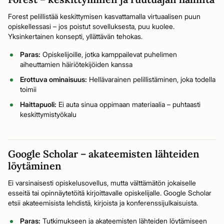
Forest pelillistää keskittymisen kasvattamalla virtuaalisen puun
opiskellessasi – jos poistut sovelluksesta, puu kuolee.
Yksinkertainen konsepti, yllättävän tehokas.
Paras:
Opiskelijoille, jotka kamppailevat puhelimen
aiheuttamien häiriötekijöiden kanssa
Erottuva ominaisuus:
Hellävarainen pelillistäminen, joka todella
toimii
Haittapuoli:
Ei auta sinua oppimaan materiaalia – puhtaasti
keskittymistyökalu
Google Scholar – akateemisten lähteiden
löytäminen
Ei varsinaisesti opiskelusovellus, mutta välttämätön jokaiselle
esseitä tai opinnäytetöitä kirjoittavalle opiskelijalle. Google Scholar
etsii akateemisista lehdistä, kirjoista ja konferenssijulkaisuista.
Paras:
Tutkimukseen ja akateemisten lähteiden löytämiseen