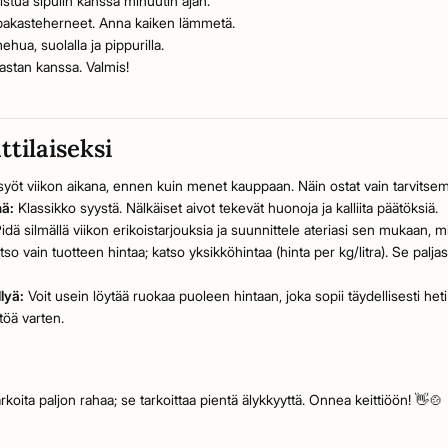
istua sipulin kanssa minuutin ajan.
 pakasteherneet. Anna kaiken lämmetä.
hua, suolalla ja pippurilla.
pastan kanssa. Valmis!
tilaiseksi
syöt viikon aikana, ennen kuin menet kauppaan. Näin ostat vain tarvitsem
nä:
Klassikko syystä. Nälkäiset aivot tekevät huonoja ja kalliita päätöksiä.
idä silmällä viikon erikoistarjouksia ja suunnittele ateriasi sen mukaan, mi
tso vain tuotteen hintaa; katso yksikköhintaa (hinta per kg/litra). Se palja
lyä:
Voit usein löytää ruokaa puoleen hintaan, joka sopii täydellisesti heti
öä varten.
koita paljon rahaa; se tarkoittaa pientä älykkyyttä. Onnea keittiöön! 👋🍲