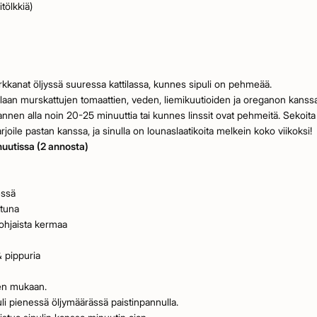
itölkkiä)
 porkkanat öljyssä suuressa kattilassa, kunnes sipuli on pehmeää.
attilaan murskattujen tomaattien, veden, liemikuutioiden ja oreganon kanssa
nnen alla noin 20-25 minuuttia tai kunnes linssit ovat pehmeitä. Sekoita v
arjoile pastan kanssa, ja sinulla on lounaslaatikoita melkein koko viikoksi!
uutissa (2 annosta)
essä
ttuna
ohjaista kermaa
 pippuria
den mukaan.
li pienessä öljymäärässä paistinpannulla.