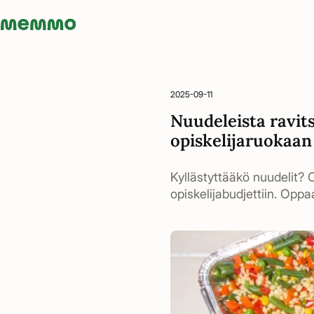
Memmo - AI-verktyg och digital kurslitteratur
2025-09-11
Nuudeleista ravit
opiskelijaruokaan
Kyllästyttääkö nuudeli
opiskelijabudjettiin. Opp