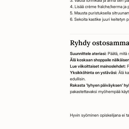
3. Valuta tonnikala ja anna sen pa
4. Lisää crème fraîche/kerma ja
5. Mausta puristuksella sitruuname
6. Sekoita kastike juuri keitetyn 
Ryhdy ostosammat
Suunnittele ateriasi:
Päätä, mitä 
Älä koskaan shoppaile nälkäise
Lue viikoittaiset mainoslehdet:
P
Yksikköhinta on ystäväsi:
Älä ka
edullisin.
Rakasta 'lyhyen päiväyksen' hyl
pakastettavaksi myöhempää käytt
Hyvin syöminen opiskelijana ei tar