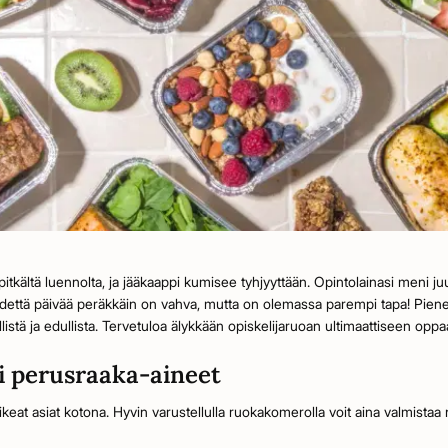
in pitkältä luennolta, ja jääkaappi kumisee tyhjyyttään. Opintolainasi meni ju
idettä päivää peräkkäin on vahva, mutta on olemassa parempi tapa! Pienel
listä ja edullista. Tervetuloa älykkään opiskelijaruoan ultimaattiseen opp
i perusraaka-aineet
n oikeat asiat kotona. Hyvin varustellulla ruokakomerolla voit aina valmista