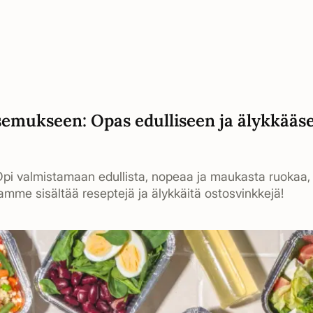
semukseen: Opas edulliseen ja älykkääs
t? Opi valmistamaan edullista, nopeaa ja maukasta ruokaa, 
aamme sisältää reseptejä ja älykkäitä ostosvinkkejä!