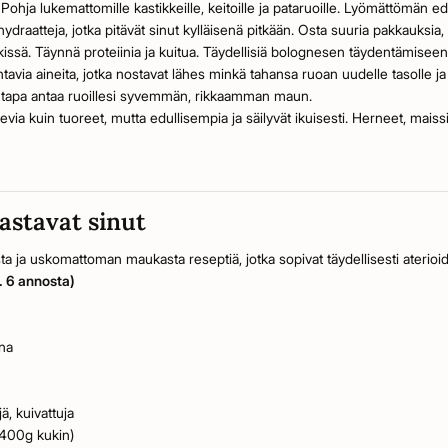
Pohja lukemattomille kastikkeille, keitoille ja pataruoille. Lyömättömän ed
lihydraatteja, jotka pitävät sinut kylläisenä pitkään. Osta suuria pakkauksia
lkissä. Täynnä proteiinia ja kuitua. Täydellisiä bolognesen täydentämiseen
via aineita, jotka nostavat lähes minkä tahansa ruoan uudelle tasolle ja 
apa antaa ruoillesi syvemmän, rikkaamman maun.
evia kuin tuoreet, mutta edullisempia ja säilyvät ikuisesti. Herneet, maissi,
lastavat sinut
ista ja uskomattoman maukasta reseptiä, jotka sopivat täydellisesti aterioi
. 6 annosta)
una
ä, kuivattuja
(400g kukin)