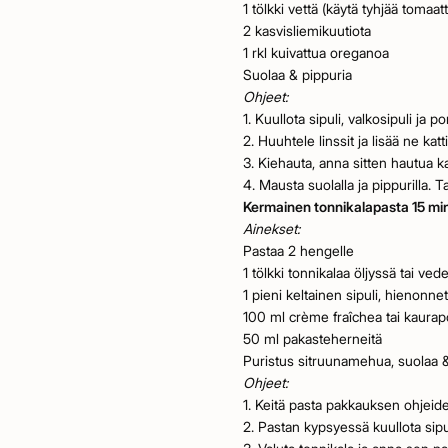
1 tölkki vettä (käytä tyhjää tomaatt
2 kasvisliemikuutiota
1 rkl kuivattua oreganoa
Suolaa & pippuria
Ohjeet:
1. Kuullota sipuli, valkosipuli ja
2. Huuhtele linssit ja lisää ne k
3. Kiehauta, anna sitten hautua ka
4. Mausta suolalla ja pippurilla. T
Kermainen tonnikalapasta 15 min
Ainekset:
Pastaa 2 hengelle
1 tölkki tonnikalaa öljyssä tai ved
1 pieni keltainen sipuli, hienonne
100 ml crème fraîchea tai kaurap
50 ml pakasteherneitä
Puristus sitruunamehua, suolaa &
Ohjeet:
1. Keitä pasta pakkauksen ohjei
2. Pastan kypsyessä kuullota sipu