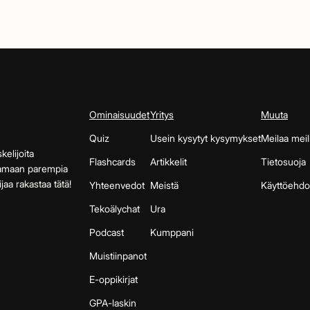
Ominaisuudet
Yritys
Muuta
Quiz
Usein kysytyt kysymykset
Meilaa meil
kelijoita
Flashcards
Artikkelit
Tietosuoja
aamaan parempia
jaa rakastaa tätä!
Yhteenvedot
Meistä
Käyttöehdo
Tekoälychat
Ura
Podcast
Kumppani
Muistiinpanot
E-oppikirjat
GPA-laskin