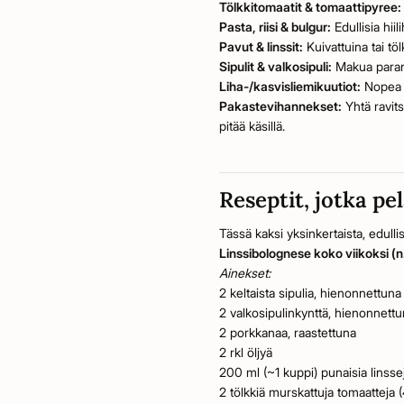
Tölkkitomaatit & tomaattipyree:
Pasta, riisi & bulgur:
Edullisia hii
Pavut & linssit:
Kuivattuina tai tö
Sipulit & valkosipuli:
Makua paranta
Liha-/kasvisliemikuutiot:
Nopea t
Pakastevihannekset:
Yhtä ravits
pitää käsillä.
Reseptit, jotka pe
Tässä kaksi yksinkertaista, edull
Linssibolognese koko viikoksi (n
Ainekset:
2 keltaista sipulia, hienonnettuna
2 valkosipulinkynttä, hienonnett
2 porkkanaa, raastettuna
2 rkl öljyä
200 ml (~1 kuppi) punaisia linssej
2 tölkkiä murskattuja tomaatteja 