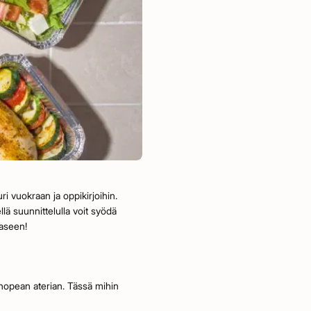
uri vuokraan ja oppikirjoihin.
lä suunnittelulla voit syödä
aaseen!
a nopean aterian. Tässä mihin