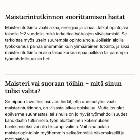
Maisterintutkinnon suorittamisen haitat
Maisterintutkinto vaatii aikaa, energiaa ja rahaa. Jatkat opintojasi
toisella 1–2 vuodella, mikä tarkoittaa työtulojen viivästymistä. Se
tarkoittaa myös usein suurempia opintolainoja. Joillakin aloilla
työkokemus painaa enemmän kuin ylimääräinen tutkinto, ja siksi
maisterintutkinto ei aina takaa korkeampaa palkkaa tai parempia
työmahdollisuuksia heti.
Maisteri vai suoraan töihin – mitä sinun
tulisi valita?
Se riippuu tavoitteistasi. Jos tiedät, että unelmatyösi vaatii
maisterintutkinnon, on viisasta jatkaa opiskelua. Mutta jos olet
epävarma suunnastasi tai sinulla on jo hyvät työmahdollisuudet
kandidaatin tutkinnolla, työn aloittaminen kokemuksen
hankkimiseksi voi olla fiksumpi valinta. Voit aina palata
maisteriopintoihin myöhemmin selkeämmällä näkemyksellä ja
motivaatiolla.