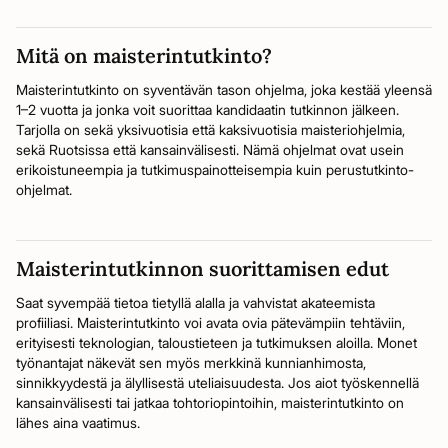
Mitä on maisterintutkinto?
Maisterintutkinto on syventävän tason ohjelma, joka kestää yleensä
1–2 vuotta ja jonka voit suorittaa kandidaatin tutkinnon jälkeen.
Tarjolla on sekä yksivuotisia että kaksivuotisia maisteriohjelmia,
sekä Ruotsissa että kansainvälisesti. Nämä ohjelmat ovat usein
erikoistuneempia ja tutkimuspainotteisempia kuin perustutkinto-
ohjelmat.
Maisterintutkinnon suorittamisen edut
Saat syvempää tietoa tietyllä alalla ja vahvistat akateemista
profiiliasi. Maisterintutkinto voi avata ovia pätevämpiin tehtäviin,
erityisesti teknologian, taloustieteen ja tutkimuksen aloilla. Monet
työnantajat näkevät sen myös merkkinä kunnianhimosta,
sinnikkyydestä ja älyllisestä uteliaisuudesta. Jos aiot työskennellä
kansainvälisesti tai jatkaa tohtoriopintoihin, maisterintutkinto on
lähes aina vaatimus.