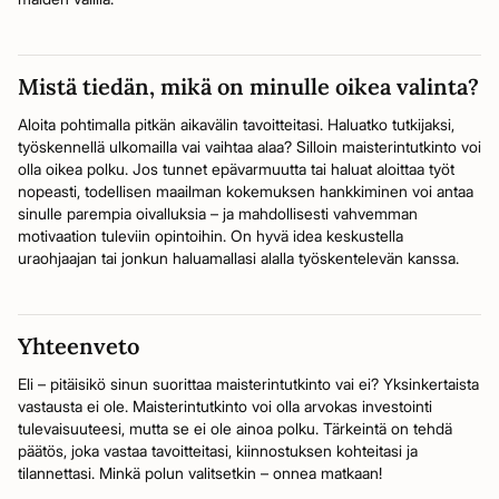
Mistä tiedän, mikä on minulle oikea valinta?
Aloita pohtimalla pitkän aikavälin tavoitteitasi. Haluatko tutkijaksi,
työskennellä ulkomailla vai vaihtaa alaa? Silloin maisterintutkinto voi
olla oikea polku. Jos tunnet epävarmuutta tai haluat aloittaa työt
nopeasti, todellisen maailman kokemuksen hankkiminen voi antaa
sinulle parempia oivalluksia – ja mahdollisesti vahvemman
motivaation tuleviin opintoihin. On hyvä idea keskustella
uraohjaajan tai jonkun haluamallasi alalla työskentelevän kanssa.
Yhteenveto
Eli – pitäisikö sinun suorittaa maisterintutkinto vai ei? Yksinkertaista
vastausta ei ole. Maisterintutkinto voi olla arvokas investointi
tulevaisuuteesi, mutta se ei ole ainoa polku. Tärkeintä on tehdä
päätös, joka vastaa tavoitteitasi, kiinnostuksen kohteitasi ja
tilannettasi. Minkä polun valitsetkin – onnea matkaan!