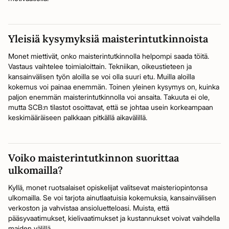
Yleisiä kysymyksiä maisterintutkinnoista
Monet miettivät, onko maisterintutkinnolla helpompi saada töitä.
Vastaus vaihtelee toimialoittain. Tekniikan, oikeustieteen ja
kansainvälisen työn aloilla se voi olla suuri etu. Muilla aloilla
kokemus voi painaa enemmän. Toinen yleinen kysymys on, kuinka
paljon enemmän maisterintutkinnolla voi ansaita. Takuuta ei ole,
mutta SCB:n tilastot osoittavat, että se johtaa usein korkeampaan
keskimääräiseen palkkaan pitkällä aikavälillä.
Voiko maisterintutkinnon suorittaa
ulkomailla?
Kyllä, monet ruotsalaiset opiskelijat valitsevat maisteriopintonsa
ulkomailla. Se voi tarjota ainutlaatuisia kokemuksia, kansainvälisen
verkoston ja vahvistaa ansioluetteloasi. Muista, että
pääsyvaatimukset, kielivaatimukset ja kustannukset voivat vaihdella
maiden välillä.