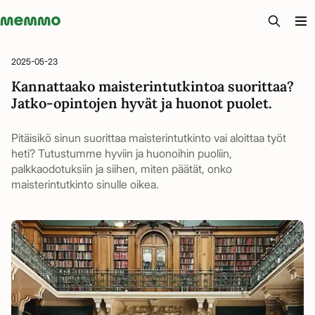
Memmo - AI-verktyg och digital kurslitteratur
2025-05-23
Kannattaako maisterintutkintoa suorittaa?
Jatko-opintojen hyvät ja huonot puolet.
Pitäisikö sinun suorittaa maisterintutkinto vai aloittaa työt
heti? Tutustumme hyviin ja huonoihin puoliin,
palkkaodotuksiin ja siihen, miten päätät, onko
maisterintutkinto sinulle oikea.