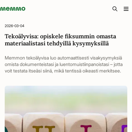
Memmo - AI-verktyg och digital kurslitteratur
2026-03-04
Tekoälyvisa: opiskele fiksummin omasta
materiaalistasi tehdyillä kysymyksillä
Memmon tekoälyvisa luo automaattisesti visakysymyksiä
omista dokumenteistasi ja luentomuistiinpanoistasi – jotta
voit testata itseäsi siinä, mikä tentissä oikeasti merkitsee.