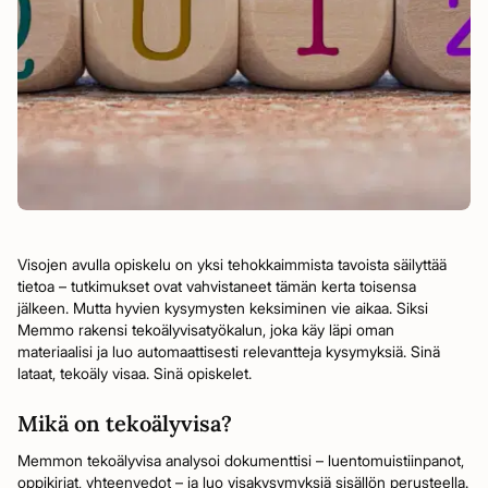
Visojen avulla opiskelu on yksi tehokkaimmista tavoista säilyttää
tietoa – tutkimukset ovat vahvistaneet tämän kerta toisensa
jälkeen. Mutta hyvien kysymysten keksiminen vie aikaa. Siksi
Memmo rakensi tekoälyvisatyökalun, joka käy läpi oman
materiaalisi ja luo automaattisesti relevantteja kysymyksiä. Sinä
lataat, tekoäly visaa. Sinä opiskelet.
Mikä on tekoälyvisa?
Memmon tekoälyvisa analysoi dokumenttisi – luentomuistiinpanot,
oppikirjat, yhteenvedot – ja luo visakysymyksiä sisällön perusteella.