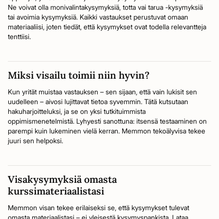
Ne voivat olla monivalintakysymyksiä, totta vai tarua -kysymyksiä
tai avoimia kysymyksiä. Kaikki vastaukset perustuvat omaan
materiaaliisi, joten tiedät, että kysymykset ovat todella relevantteja
tenttiisi.
Miksi visailu toimii niin hyvin?
Kun yrität muistaa vastauksen – sen sijaan, että vain lukisit sen
uudelleen – aivosi lujittavat tietoa syvemmin. Tätä kutsutaan
hakuharjoitteluksi, ja se on yksi tutkituimmista
oppimismenetelmistä. Lyhyesti sanottuna: itsensä testaaminen on
parempi kuin lukeminen vielä kerran. Memmon tekoälyvisa tekee
juuri sen helpoksi.
Visakysymyksiä omasta
kurssimateriaalistasi
Memmon visan tekee erilaiseksi se, että kysymykset tulevat
omasta materiaalistasi – ei yleisestä kysymyspankista. Lataa