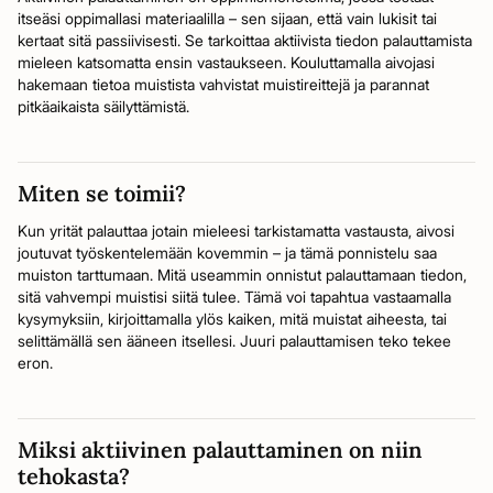
itseäsi oppimallasi materiaalilla – sen sijaan, että vain lukisit tai
kertaat sitä passiivisesti. Se tarkoittaa aktiivista tiedon palauttamista
mieleen katsomatta ensin vastaukseen. Kouluttamalla aivojasi
hakemaan tietoa muistista vahvistat muistireittejä ja parannat
pitkäaikaista säilyttämistä.
Miten se toimii?
Kun yrität palauttaa jotain mieleesi tarkistamatta vastausta, aivosi
joutuvat työskentelemään kovemmin – ja tämä ponnistelu saa
muiston tarttumaan. Mitä useammin onnistut palauttamaan tiedon,
sitä vahvempi muistisi siitä tulee. Tämä voi tapahtua vastaamalla
kysymyksiin, kirjoittamalla ylös kaiken, mitä muistat aiheesta, tai
selittämällä sen ääneen itsellesi. Juuri palauttamisen teko tekee
eron.
Miksi aktiivinen palauttaminen on niin
tehokasta?