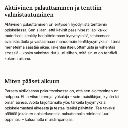
Aktiivinen palauttaminen ja tenttiin
valmistautuminen
Aktiivinen palauttaminen on erityisen hyödyllistä tentteihin
opiskellessa. Sen sijaan, että kävisit passiivisesti läpi kaikki
materiaalit, keskity harjoittelemaan kysymyksillä, testaamaan
avainkäsitteitä ja vastaamaan mahdollisiin tenttikysymyksiin. Tämä
menetelmä säästää aikaa, rakentaa itseluottamusta ja vähentää
stressiä – koska valmistaudut juuri siihen, mitä sinun on tehtävä
kokeen aikana.
Miten pääset alkuun
Parasta aktiivisessa palauttamisessa on, että sen aloittaminen on
helppoa. Et tarvitse hienoja työkaluja – vain muistikirjan, kynän tai
oman äänesi. Aloita kirjoittamalla ylös tärkeitä kysymyksiä
opiskelemastasi aiheesta ja testaa itseäsi päivittäin. Tee tavaksi
päättää jokainen opiskelusessio palauttamalla mieleesi juuri
oppimasi – katsomatta muistiinpanojasi.