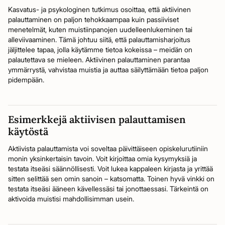
Kasvatus- ja psykologinen tutkimus osoittaa, että aktiivinen
palauttaminen on paljon tehokkaampaa kuin passiiviset
menetelmät, kuten muistiinpanojen uudelleenlukeminen tai
alleviivaaminen. Tämä johtuu siitä, että palauttamisharjoitus
jäljittelee tapaa, jolla käytämme tietoa kokeissa – meidän on
palautettava se mieleen. Aktiivinen palauttaminen parantaa
ymmärrystä, vahvistaa muistia ja auttaa säilyttämään tietoa paljon
pidempään.
Esimerkkejä aktiivisen palauttamisen
käytöstä
Aktiivista palauttamista voi soveltaa päivittäiseen opiskelurutiiniin
monin yksinkertaisin tavoin. Voit kirjoittaa omia kysymyksiä ja
testata itseäsi säännöllisesti. Voit lukea kappaleen kirjasta ja yrittää
sitten selittää sen omin sanoin – katsomatta. Toinen hyvä vinkki on
testata itseäsi ääneen kävellessäsi tai jonottaessasi. Tärkeintä on
aktivoida muistisi mahdollisimman usein.