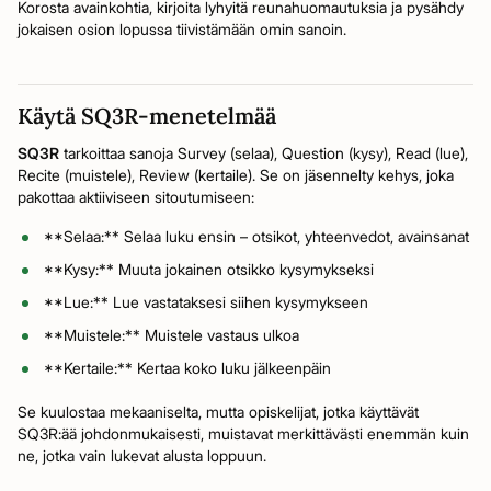
Korosta avainkohtia, kirjoita lyhyitä reunahuomautuksia ja pysähdy
jokaisen osion lopussa tiivistämään omin sanoin.
Käytä SQ3R-menetelmää
SQ3R
tarkoittaa sanoja Survey (selaa), Question (kysy), Read (lue),
Recite (muistele), Review (kertaile). Se on jäsennelty kehys, joka
pakottaa aktiiviseen sitoutumiseen:
**Selaa:** Selaa luku ensin – otsikot, yhteenvedot, avainsanat
**Kysy:** Muuta jokainen otsikko kysymykseksi
**Lue:** Lue vastataksesi siihen kysymykseen
**Muistele:** Muistele vastaus ulkoa
**Kertaile:** Kertaa koko luku jälkeenpäin
Se kuulostaa mekaaniselta, mutta opiskelijat, jotka käyttävät
SQ3R:ää johdonmukaisesti, muistavat merkittävästi enemmän kuin
ne, jotka vain lukevat alusta loppuun.