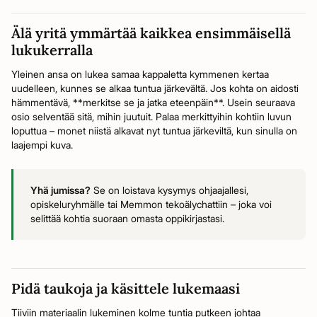
Älä yritä ymmärtää kaikkea ensimmäisellä
lukukerralla
Yleinen ansa on lukea samaa kappaletta kymmenen kertaa
uudelleen, kunnes se alkaa tuntua järkevältä. Jos kohta on aidosti
hämmentävä, **merkitse se ja jatka eteenpäin**. Usein seuraava
osio selventää sitä, mihin juutuit. Palaa merkittyihin kohtiin luvun
loputtua – monet niistä alkavat nyt tuntua järkeviltä, kun sinulla on
laajempi kuva.
Yhä jumissa?
Se on loistava kysymys ohjaajallesi,
opiskeluryhmälle tai Memmon tekoälychattiin – joka voi
selittää kohtia suoraan omasta oppikirjastasi.
Pidä taukoja ja käsittele lukemaasi
Tiiviin materiaalin lukeminen kolme tuntia putkeen johtaa