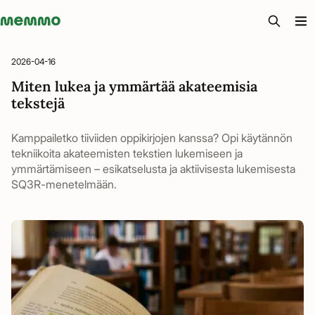
Memmo - AI-verktyg och digital kurslitteratur
2026-04-16
Miten lukea ja ymmärtää akateemisia
tekstejä
Kamppailetko tiiviiden oppikirjojen kanssa? Opi käytännön
tekniikoita akateemisten tekstien lukemiseen ja
ymmärtämiseen – esikatselusta ja aktiivisesta lukemisesta
SQ3R-menetelmään.