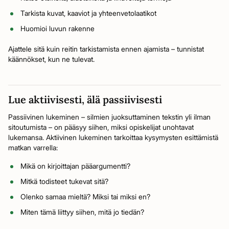
Tarkista kuvat, kaaviot ja yhteenvetolaatikot
Huomioi luvun rakenne
Ajattele sitä kuin reitin tarkistamista ennen ajamista – tunnistat
käännökset, kun ne tulevat.
Lue aktiivisesti, älä passiivisesti
Passiivinen lukeminen – silmien juoksuttaminen tekstin yli ilman
sitoutumista – on pääsyy siihen, miksi opiskelijat unohtavat
lukemansa. Aktiivinen lukeminen tarkoittaa kysymysten esittämistä
matkan varrella:
Mikä on kirjoittajan pääargumentti?
Mitkä todisteet tukevat sitä?
Olenko samaa mieltä? Miksi tai miksi en?
Miten tämä liittyy siihen, mitä jo tiedän?