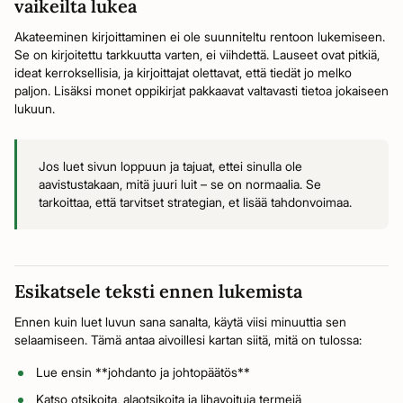
vaikeilta lukea
Akateeminen kirjoittaminen ei ole suunniteltu rentoon lukemiseen.
Se on kirjoitettu tarkkuutta varten, ei viihdettä. Lauseet ovat pitkiä,
ideat kerroksellisia, ja kirjoittajat olettavat, että tiedät jo melko
paljon. Lisäksi monet oppikirjat pakkaavat valtavasti tietoa jokaiseen
lukuun.
Jos luet sivun loppuun ja tajuat, ettei sinulla ole
aavistustakaan, mitä juuri luit – se on normaalia. Se
tarkoittaa, että tarvitset strategian, et lisää tahdonvoimaa.
Esikatsele teksti ennen lukemista
Ennen kuin luet luvun sana sanalta, käytä viisi minuuttia sen
selaamiseen. Tämä antaa aivoillesi kartan siitä, mitä on tulossa:
Lue ensin **johdanto ja johtopäätös**
Katso otsikoita, alaotsikoita ja lihavoituja termejä