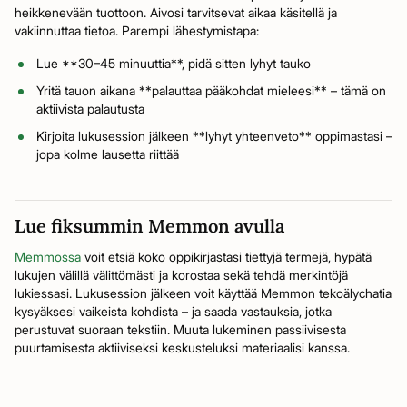
heikkenevään tuottoon. Aivosi tarvitsevat aikaa käsitellä ja
vakiinnuttaa tietoa. Parempi lähestymistapa:
Lue **30–45 minuuttia**, pidä sitten lyhyt tauko
Yritä tauon aikana **palauttaa pääkohdat mieleesi** – tämä on
aktiivista palautusta
Kirjoita lukusession jälkeen **lyhyt yhteenveto** oppimastasi –
jopa kolme lausetta riittää
Lue fiksummin Memmon avulla
Memmossa
voit etsiä koko oppikirjastasi tiettyjä termejä, hypätä
lukujen välillä välittömästi ja korostaa sekä tehdä merkintöjä
lukiessasi. Lukusession jälkeen voit käyttää Memmon tekoälychatia
kysyäksesi vaikeista kohdista – ja saada vastauksia, jotka
perustuvat suoraan tekstiin. Muuta lukeminen passiivisesta
puurtamisesta aktiiviseksi keskusteluksi materiaalisi kanssa.