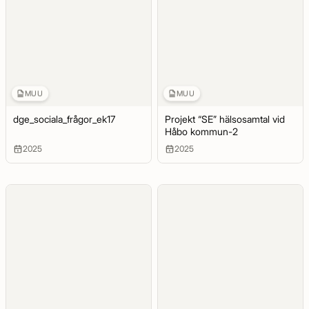
MUU
MUU
dge_sociala_frågor_ek17
Projekt “SE” hälsosamtal vid
Håbo kommun-2
2025
2025