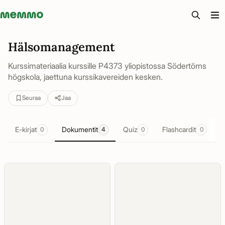
Memmo - AI-verktyg och digital kurslitteratur
Hälsomanagement
Kurssimateriaalia kurssille P4373 yliopistossa Södertörns
högskola, jaettuna kurssikavereiden kesken.
Seuraa
Jaa
E-kirjat
Dokumentit
Quiz
Flashcardit
Y
0
4
0
0