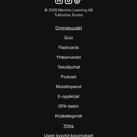
©
2026
Memmo Learning AB
Tukholma, Ruotsi
Ominaisuudet
Quiz
Flashcards
Yhteenvedot
Tekoälychat
Podcast
Muistiinpanot
E-oppikirjat
GPA-laskin
Kirjakategoriat
Yritys
Usein kysytyt kysymykset