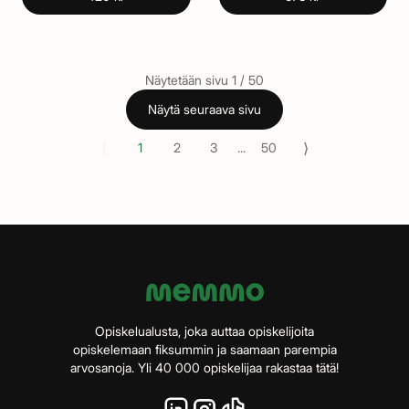
Näytetään sivu
1
/
50
Näytä seuraava sivu
⟨
⟩
1
2
3
...
50
Opiskelualusta, joka auttaa opiskelijoita
opiskelemaan fiksummin ja saamaan parempia
arvosanoja. Yli 40 000 opiskelijaa rakastaa tätä!