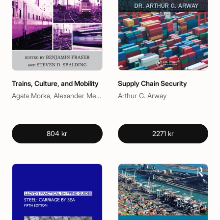
Trains, Culture, and Mobility
Supply Chain Security
Agata Morka, Alexander Medcalf, Araceli Masterson-Algar, Benjamin Fraser, Colin Divall, Hiraku Shimoda, Hiroki Shin, Peter Soppelsa, Rowan Wilken, Samuel Gerald Collins, Steven D. Spalding, Tristan R. Grunow
Arthur G. Arway
804 kr
2271 kr