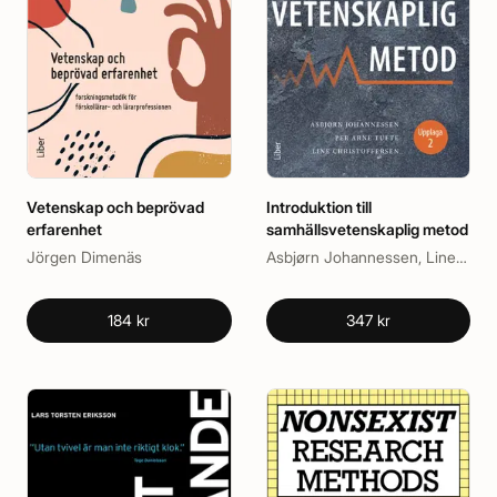
Vetenskap och beprövad
Introduktion till
erfarenhet
samhällsvetenskaplig metod
Jörgen Dimenäs
Asbjørn Johannessen, Line Christoffersen, Per Arne Tufte
184 kr
347 kr