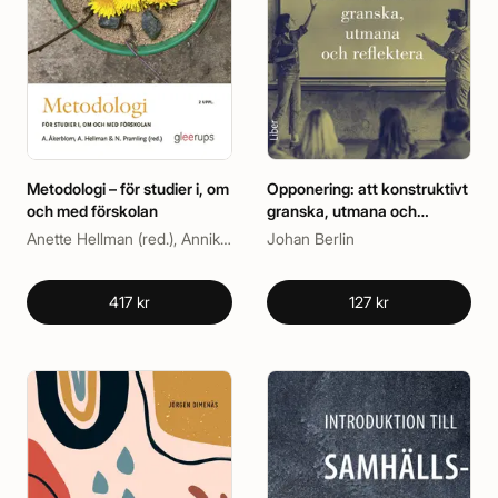
Metodologi – för studier i, om
Opponering: att konstruktivt
och med förskolan
granska, utmana och
reflektera
Anette Hellman (red.), Annika Åkerblom (red.), Niklas Pramling (red.)
Johan Berlin
417 kr
127 kr