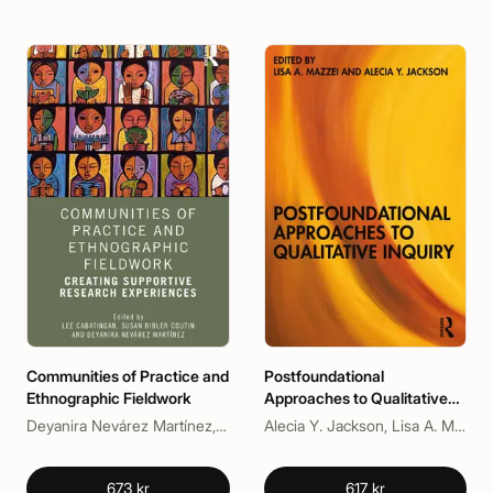
Communities of Practice and
Postfoundational
Ethnographic Fieldwork
Approaches to Qualitative
Inquiry
Deyanira Nevárez Martínez, Lee Cabatingan, Susan Bibler Coutin
Alecia Y. Jackson, Lisa A. Mazzei
673 kr
617 kr