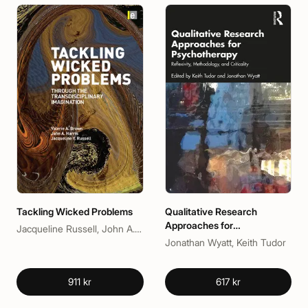
Tackling Wicked Problems
Qualitative Research
Approaches for
Jacqueline Russell, John A. Harris, Valerie A. Brown
Psychotherapy
Jonathan Wyatt, Keith Tudor
911 kr
617 kr