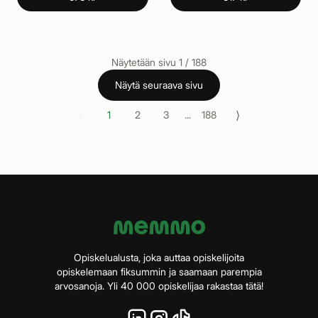
Näytetään sivu
1
/
188
Näytä seuraava sivu
⟨
⟩
1
2
3
...
188
Opiskelualusta, joka auttaa opiskelijoita
opiskelemaan fiksummin ja saamaan parempia
arvosanoja. Yli 40 000 opiskelijaa rakastaa tätä!