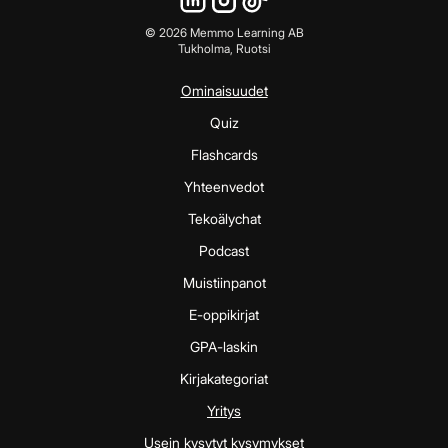
©
2026
Memmo Learning AB
Tukholma, Ruotsi
Ominaisuudet
Quiz
Flashcards
Yhteenvedot
Tekoälychat
Podcast
Muistiinpanot
E-oppikirjat
GPA-laskin
Kirjakategoriat
Yritys
Usein kysytyt kysymykset