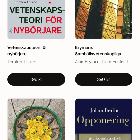
Vetenskapsteori för
Brymans
nybörjare
Samhällsvetenskapliga
metoder
Torsten Thurén
Alan Bryman, Liam Foster, Luke Sloan, Tom Clark
196 kr
390 kr