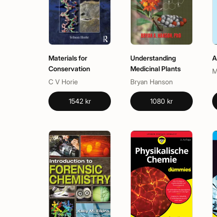
Materials for
Understanding
A
Conservation
Medicinal Plants
M
C V Horie
Bryan Hanson
1542 kr
1080 kr