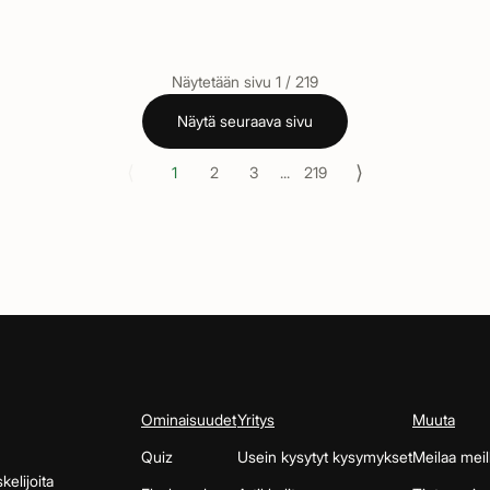
Näytetään sivu
1
/
219
Näytä seuraava sivu
⟨
⟩
1
2
3
...
219
Ominaisuudet
Yritys
Muuta
Quiz
Usein kysytyt kysymykset
Meilaa meil
kelijoita