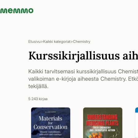
Memmo - AI-verktyg och digital kurslitteratur
Etusivu
Kaikki kategoriat
Chemistry
Kurssikirjallisuus a
Kaikki tarvitsemasi kurssikirjallisuus Chemist
valikoiman e-kirjoja aiheesta Chemistry. Etkö
tekijällä.
5 243 kirjaa