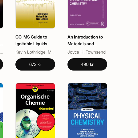
GC-MS Guide to
An Introduction to
f
Ignitable Liquids
Materials and
s
Chemistry
 Houghton, William Bennett
Kevin Lothridge, Michael W. Gilbert, Reta Newman
Joyce H. Townsend
673 kr
490 kr