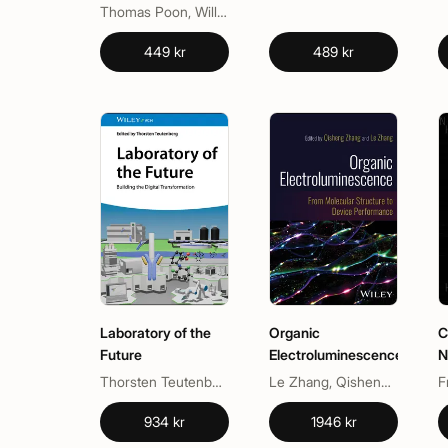
Thomas Poon, William H. Brown
449 kr
489 kr
Laboratory of the
Organic
C
Future
Electroluminescence
N
Thorsten Teutenberg
Le Zhang, Qisheng Zhang
F
934 kr
1946 kr