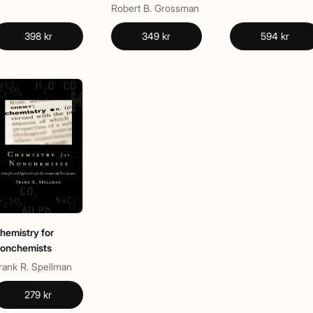
Reaction
Robert B. Grossman
Mechanisms
398 kr
349 kr
594 kr
hemistry for
onchemists
rank R. Spellman
279 kr