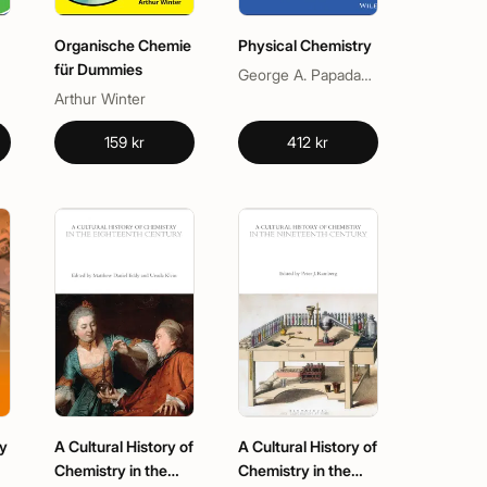
Organische Chemie
Physical Chemistry
für Dummies
George A. Papadantonakis, Moungi G. Bawendi, Robert A. Alberty, Robert J. Silbey
Arthur Winter
159 kr
412 kr
y
A Cultural History of
A Cultural History of
Chemistry in the
Chemistry in the