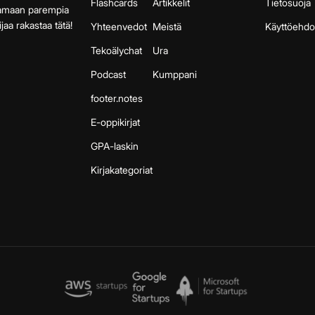
Flashcards
Artikkelit
Tietosuoja
aamaan parempia
jaa rakastaa tätä!
Yhteenvedot
Meistä
Käyttöehdo
Tekoälychat
Ura
Podcast
Kumppani
footer.notes
E-oppikirjat
GPA-laskin
Kirjakategoriat