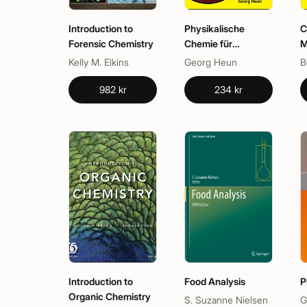
Introduction to
Physikalische
C
Forensic Chemistry
Chemie für
M
Dummies
D
Kelly M. Elkins
Georg Heun
B
982 kr
234 kr
Introduction to
Food Analysis
P
Organic Chemistry
S. Suzanne Nielsen