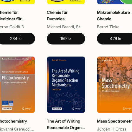
hemie für
Chemie für
Makromolekulare
ediziner für
Dummies
Chemie
ummies
ernd Goldfuß
Michael Brandl, Stefan Viehbeck
Bernd Tieke
234 kr
159 kr
476 kr
hotochemistry
The Art of Writing
Mass Spectrometr
Reasonable Organic
Giovanni Granucci, Maurizio Persico
Jürgen H Gross