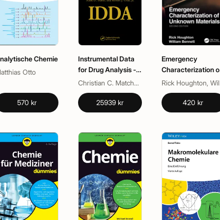
nalytische Chemie
Instrumental Data
Emergency
for Drug Analysis -
Characterization o
atthias Otto
6 Volume Set
Unknown Material
Christian C. Matchett, James Conrad Roberson, Mark D. Burns, Mathew J. Simon, Robert J. Ollis, Jr., Terry Mills, III
Rick
570 kr
25939 kr
420 kr