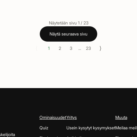
Näytetään sivu
1
/
23
Näytä seuraava sivu
⟨
⟩
1
2
3
...
23
Ominaisuudet
Yritys
Muuta
Quiz
Usein kysytyt kysymykset
Meilaa meil
kelijoita