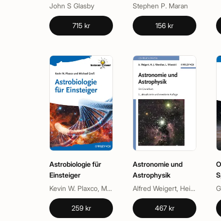
John S Glasby
Stephen P. Maran
715 kr
156 kr
Astrobiologie für
Astronomie und
O
Einsteiger
Astrophysik
S
A
Kevin W. Plaxco, Michael Groß
Alfred Weigert, Heinrich J. Wendker, Lutz Wisotzki
259 kr
467 kr