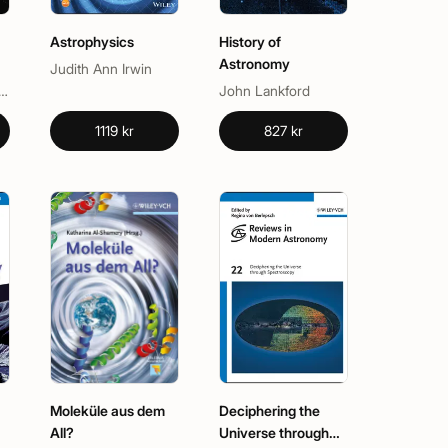
Astrophysics
History of
Astronomy
Judith Ann Irwin
rt, Heinrich J. Wendker, Lutz Wisotzki
John Lankford
1119 kr
827 kr
Moleküle aus dem
Deciphering the
All?
Universe through