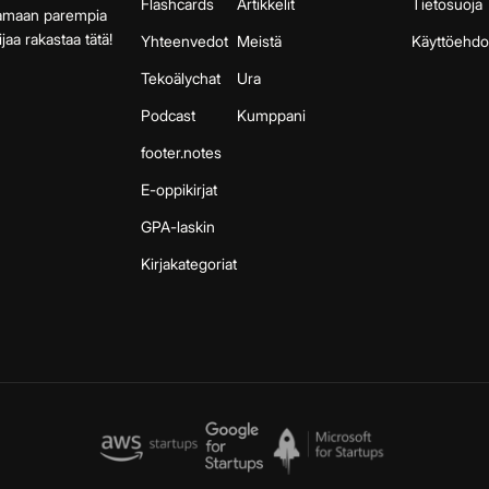
Flashcards
Artikkelit
Tietosuoja
aamaan parempia
jaa rakastaa tätä!
Yhteenvedot
Meistä
Käyttöehdo
Tekoälychat
Ura
Podcast
Kumppani
footer.notes
E-oppikirjat
GPA-laskin
Kirjakategoriat