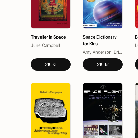
Traveller in Space
Space Dictionary
B
for Kids
June Campbell
L
Amy Anderson, Brian Anderson
316 kr
210 kr