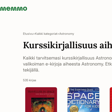
Memmo - AI-verktyg och digital kurslitteratur
Etusivu
Kaikki kategoriat
Astronomy
Kurssikirjallisuus a
Kaikki tarvitsemasi kurssikirjallisuus Astron
valikoiman e-kirjoja aiheesta Astronomy. Etk
tekijällä.
535 kirjaa