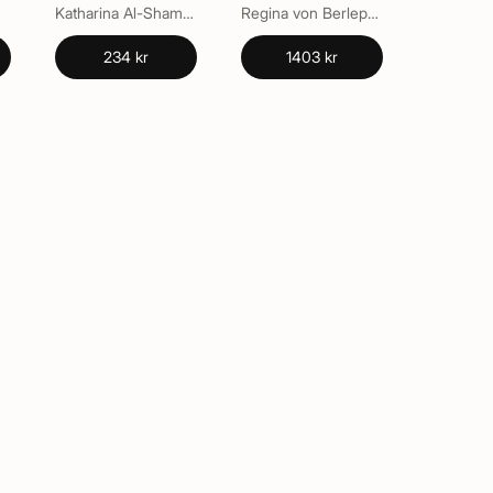
Spectroscopy
Katharina Al-Shamery
Regina von Berlepsch
234 kr
1403 kr