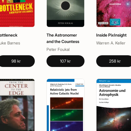
ottleneck
The Astronomer
Inside PixInsight
and the Countess
uke Barnes
Warren A. Keller
Peter Foukal
98 kr
107 kr
258 kr