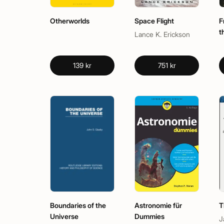
Otherworlds
Space Flight
F
t
Lance K. Erickson
139 kr
751 kr
Boundaries of the
Astronomie für
T
Universe
Dummies