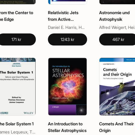
rom the Center to
Relativistic Jets
Astronomie und
he Edge
from Active
Astrophysik
Galactic Nuclei
Daniel E. Harris, Henric Krawczynski, Markus Boettcher
Alfred Weige
171 kr
1243 kr
467 kr
he Solar System 1
An Introduction to
Comets And Their
Stellar Astrophysics
Origin
James Lequeux, Therese Encrenaz