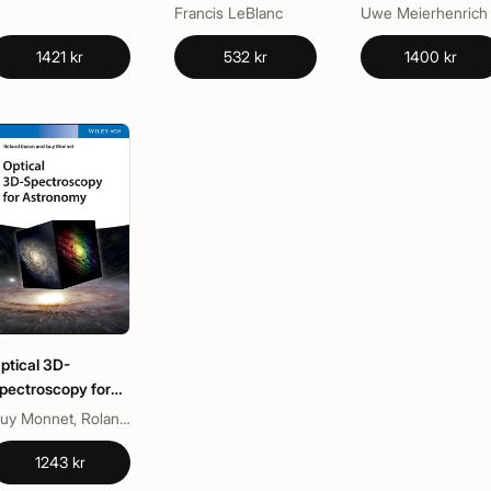
Francis LeBlanc
Uwe Meierhenrich
1421 kr
532 kr
1400 kr
ptical 3D-
pectroscopy for
stronomy
Guy Monnet, Roland Bacon
1243 kr