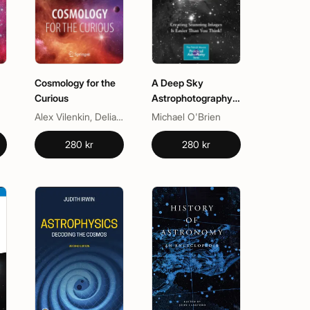
Cosmology for the
A Deep Sky
Curious
Astrophotography
Primer
Alex Vilenkin, Delia Perlov
Michael O'Brien
280 kr
280 kr