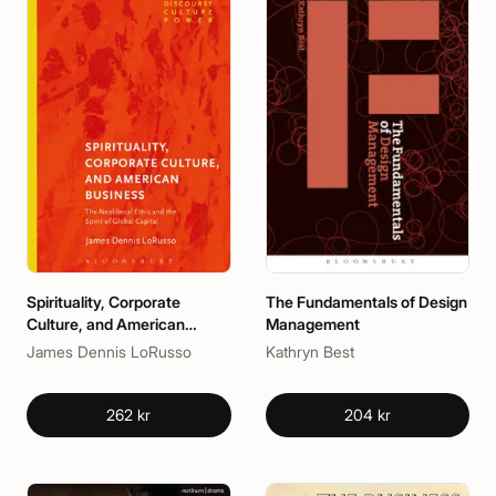
Spirituality, Corporate
The Fundamentals of Design
Culture, and American
Management
Business
James Dennis LoRusso
Kathryn Best
262 kr
204 kr