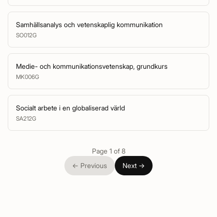
Samhällsanalys och vetenskaplig kommunikation
SO012G
Medie- och kommunikationsvetenskap, grundkurs
MK006G
Socialt arbete i en globaliserad värld
SA212G
Page 1 of 8
←
Previous
Next
→