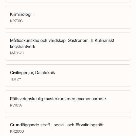
Kriminologi II
KR701G
Måltidskunskap och värdskap, Gastronomi II, Kulinariskt
kockhantverk
MÅ057G
Civilingenjör, Datateknik
TDT2Y
Rättsvetenskaplig masterkurs med examensarbete
RV101A
Grundläggande straff-, social- och förvaltningsrätt
KR200G