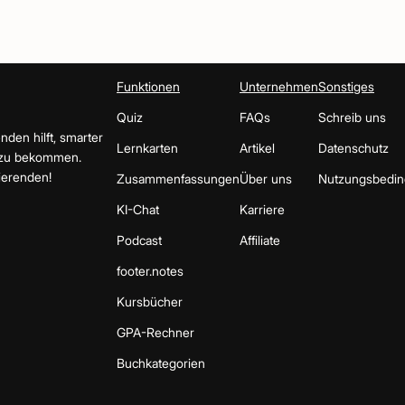
Funktionen
Unternehmen
Sonstiges
Quiz
FAQs
Schreib uns
nden hilft, smarter
Lernkarten
Artikel
Datenschutz
 zu bekommen.
ierenden!
Zusammenfassungen
Über uns
Nutzungsbedi
KI-Chat
Karriere
Podcast
Affiliate
footer.notes
Kursbücher
GPA-Rechner
Buchkategorien