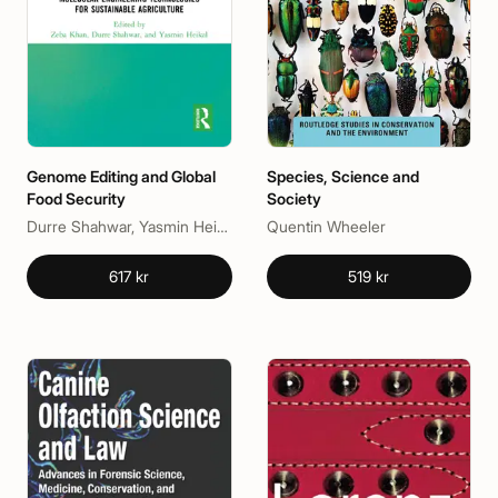
Genome Editing and Global
Species, Science and
Food Security
Society
Durre Shahwar, Yasmin Heikal, Zeba Khan
Quentin Wheeler
617 kr
519 kr