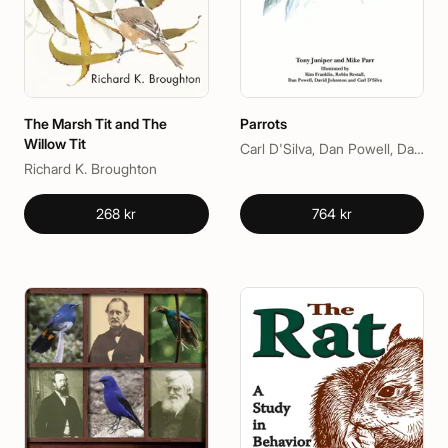
The Marsh Tit and The
Parrots
Willow Tit
Carl D'Silva, Dan Powell, David Johnston, Kim Franklin, Mike Parr, Robin Restall, Tony Juniper
Richard K. Broughton
268 kr
764 kr