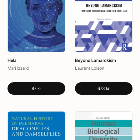
Hela
Beyond Lamarckism
Mari Izzard
Laurent Loison
87 kr
673 kr