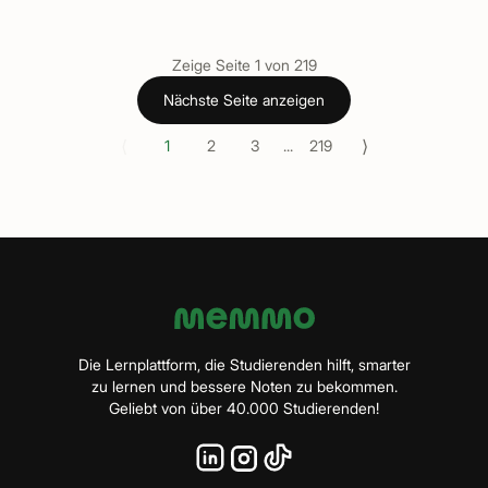
Zeige Seite
1
von
219
Nächste Seite anzeigen
⟨
⟩
1
2
3
...
219
Die Lernplattform, die Studierenden hilft, smarter
zu lernen und bessere Noten zu bekommen.
Geliebt von über 40.000 Studierenden!