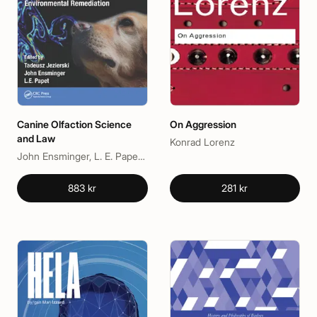
Canine Olfaction Science
On Aggression
and Law
Konrad Lorenz
John Ensminger, L. E. Papet, Tadeusz Jezierski
883 kr
281 kr