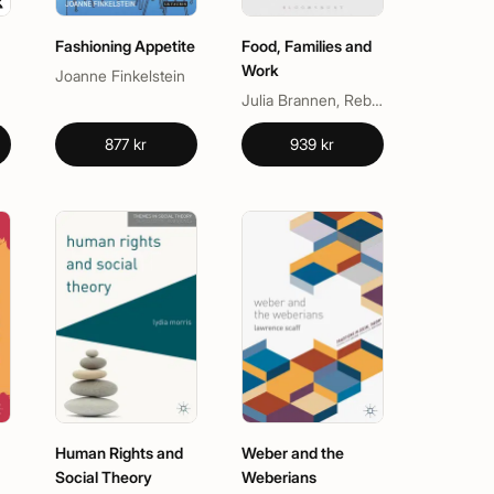
Fashioning Appetite
Food, Families and
Work
Joanne Finkelstein
Julia Brannen, Rebecca O'Connell
877 kr
939 kr
Human Rights and
Weber and the
Social Theory
Weberians