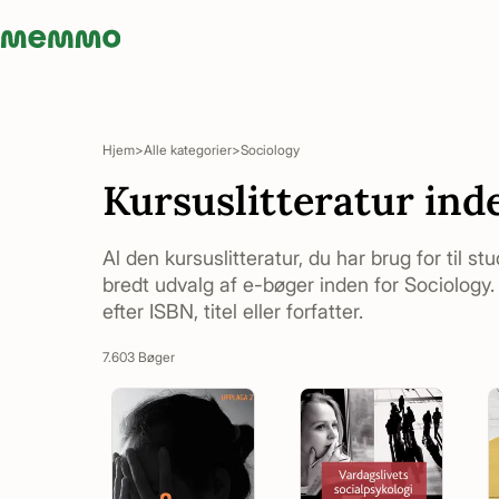
Memmo - AI-verktyg och digital kurslitteratur
Hjem
Alle kategorier
Sociology
Kursuslitteratur ind
Al den kursuslitteratur, du har brug for til st
bredt udvalg af e-bøger inden for Sociology. 
efter ISBN, titel eller forfatter.
7.603 Bøger