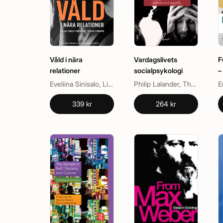
Våld i nära
Vardagslivets
F
relationer
socialpsykologi
–
o
Eveliina Sinisalo, Linn Moser Hällen
Philip Lalander, Thomas Johansson
E
339 kr
264 kr