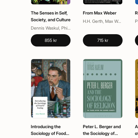
The Senses in Self,
From Max Weber
R
Society, and Culture
H.H. Gerth, Max Weber, Wright Mills
P
Dennis Waskul, Phillip Vannini, Simon Gottschalk
855 kr
715 kr
Introducing the
Peter L. Berger and
A
Sociology of Food
the Sociology of
o