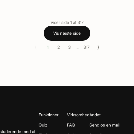
Viser side
1
af
317
Vis næste side
⟨
⟩
1
2
3
...
317
Funktioner
Virksomhed
Andet
Quiz
FAQ
Send os en mail
 studerende med at