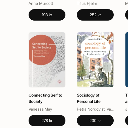
and Eating
Religion
Anne Murcott
Titus Hjelm
M
193 kr
252 kr
Connecting Self to
Sociology of
T
Society
Personal Life
a
Vanessa May
Petra Nordqvist, Vanessa May
J
278 kr
230 kr