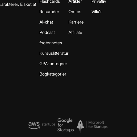
Flashcards
Artikler
Privatliv
arakterer. Elsket af
Resuméer
Om os
Vilkår
AI-chat
Karriere
Podcast
Affiliate
footer.notes
Kursuslitteratur
GPA-beregner
Bogkategorier