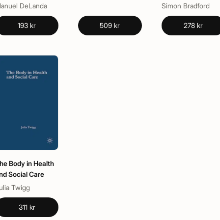
Practice
anuel DeLanda
Simon Bradford
193 kr
509 kr
278 kr
he Body in Health
nd Social Care
ulia Twigg
311 kr