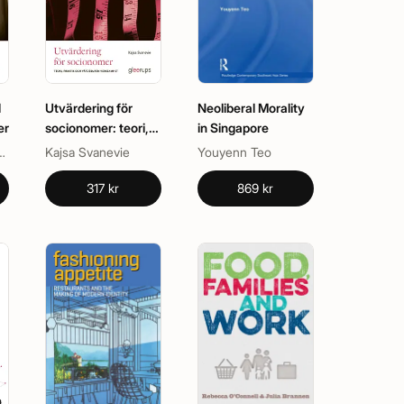
d
Utvärdering för
Neoliberal Morality
er
socionomer: teori,
in Singapore
praktik och
k, Veronica Ekström
Kajsa Svanevie
Youyenn Teo
värdeburen
verksamhet
317 kr
869 kr