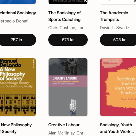
elational Sociology
The Sociology of
The Academic
Sports Coaching
Trumpists
ierpaolo Donati
Chris Cushion, Lars Tore Ronglan, Paul Potrac, Robyn L. Jones
David L. Swartz
757 kr
673 kr
603 kr
 New Philosophy
Creative Labour
Sociology, Youth
f Society
and Youth Work
Alan McKinlay, Chris Smith