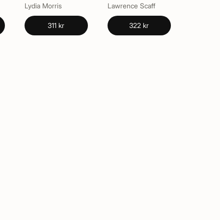
Lydia Morris
Lawrence Scaff
311 kr
322 kr