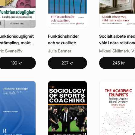
unktionsduglighet
Funktionshinder
Socialt arbete me
 stämpling, makt
och sexualitet:
våld i nära relation
ch marginalisering
Berättelser om lust,
ric Svanelöv
Julia Bahner
Mikael Skillmar
längtan och
motstånd
199 kr
237 kr
245 kr