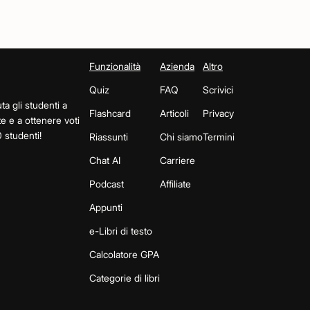
Funzionalità
Azienda
Altro
Quiz
FAQ
Scrivici
ta gli studenti a
Flashcard
Articoli
Privacy
te e a ottenere voti
 studenti!
Riassunti
Chi siamo
Termini
Chat AI
Carriere
Podcast
Affiliate
Appunti
e-Libri di testo
Calcolatore GPA
Categorie di libri