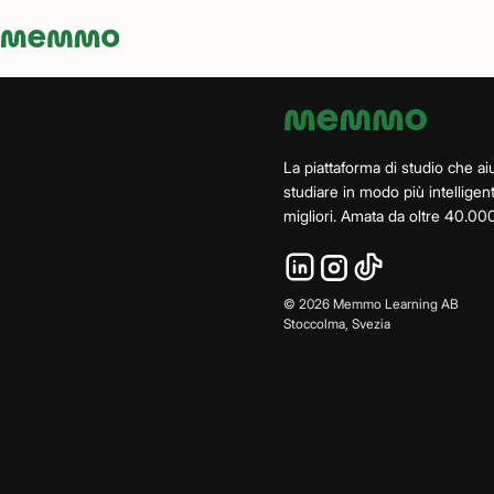
Memmo - AI-verktyg och digital kurslitteratur
La piattaforma di studio che aiu
studiare in modo più intelligen
migliori. Amata da oltre 40.000
©
2026
Memmo Learning AB
Stoccolma, Svezia