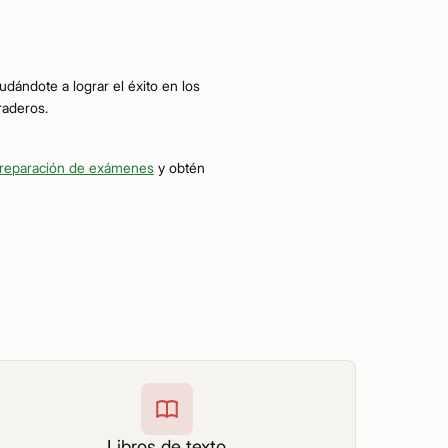
udándote a lograr el éxito en los
raderos.
a preparación de exámenes
y obtén
Libros de texto