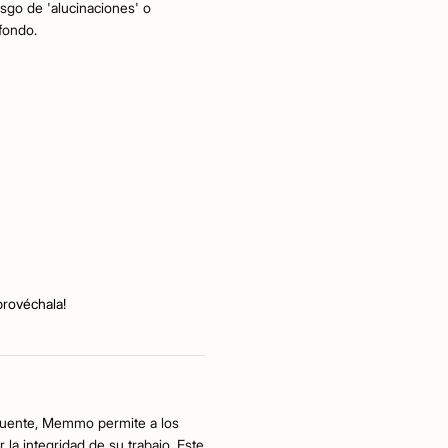
sgo de 'alucinaciones' o
fondo.
provéchala!
la fuente, Memmo permite a los
a integridad de su trabajo. Este