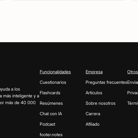
Funcionalidades
Empresa
Otros
Cuestionarios
Preguntas frecuentes
Envía
ayuda a los
Flashcards
Artículos
Priva
a más inteligente y a
 por más de 40 000
Resúmenes
Sobre nosotros
Térm
Chat con IA
Carrera
Podcast
Afiliado
footer.notes