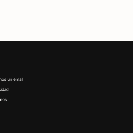
nos un email
cidad
inos