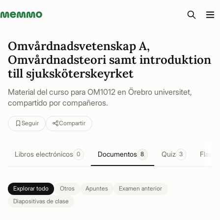
Memmo - AI-verktyg och digital kurslitteratur
Omvårdnadsvetenskap A,
Omvårdnadsteori samt introduktion
till sjuksköterskeyrket
Material del curso para OM1012 en Örebro universitet,
compartido por compañeros.
Seguir
Compartir
Libros electrónicos
Documentos
Quiz
Flashc
0
8
3
Explorar todo
Otros
Apuntes
Examen anterior
Diapositivas de clase