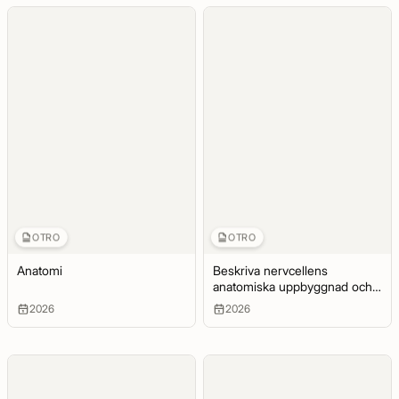
OTRO
OTRO
Anatomi
Beskriva nervcellens
anatomiska uppbyggnad och
funktion • Förklara
2026
2026