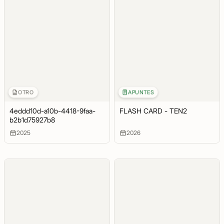
OTRO
APUNTES
4eddd10d-a10b-4418-9faa-
FLASH CARD - TEN2
b2b1d75927b8
2025
2026