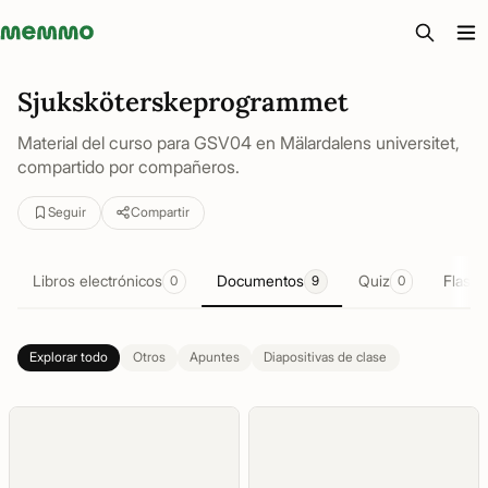
Memmo - AI-verktyg och digital kurslitteratur
Sjuksköterskeprogrammet
Material del curso para GSV04 en Mälardalens universitet,
compartido por compañeros.
Seguir
Compartir
Libros electrónicos
Documentos
Quiz
Flashc
0
9
0
Explorar todo
Otros
Apuntes
Diapositivas de clase