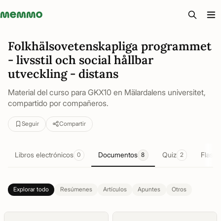
Memmo - AI-verktyg och digital kurslitteratur
Folkhälsovetenskapliga programmet
- livsstil och social hållbar
utveckling - distans
Material del curso para GKX10 en Mälardalens universitet,
compartido por compañeros.
Seguir
Compartir
Libros electrónicos
Documentos
Quiz
Flashc
0
8
2
Explorar todo
Resúmenes
Artículos
Apuntes
Otros