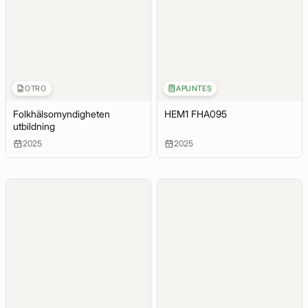
OTRO
APUNTES
Folkhälsomyndigheten
HEM1 FHA095
utbildning
2025
2025