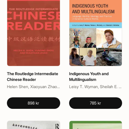
The Routledge Intermediate
Indigenous Youth and
Chinese Reader
Multilingualism
Helen Shen, Xiaoyuan Zhao, Zhou Yunong
Leisy T. Wyman, Sheilah E. Nicholas, Teresa L. McCarty
898 kr
785 kr