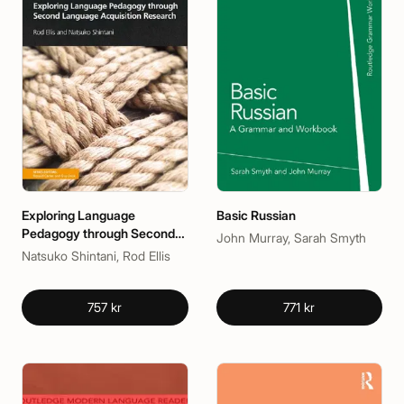
Exploring Language
Basic Russian
Pedagogy through Second
John Murray, Sarah Smyth
Language Acquisition
Natsuko Shintani, Rod Ellis
Research
757 kr
771 kr