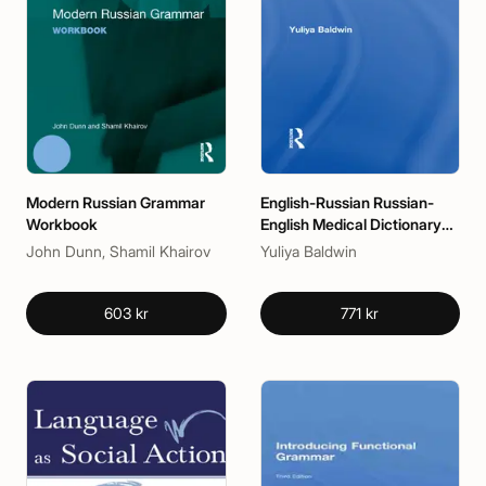
Modern Russian Grammar
English-Russian Russian-
Workbook
English Medical Dictionary
and Phrasebook
John Dunn, Shamil Khairov
Yuliya Baldwin
603 kr
771 kr