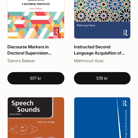
Discourse Markers in
Instructed Second
Doctoral Supervision
Language Acquisition of
Sessions
Arabic
Samira Bakeer
Mahmoud Azaz
617 kr
519 kr