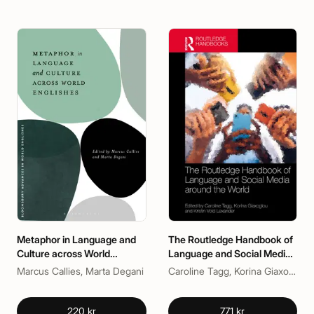
Metaphor in Language and
The Routledge Handbook of
Culture across World
Language and Social Media
Englishes
around the World
Marcus Callies, Marta Degani
Caroline Tagg, Korina Giaxoglou, Kristin Vold Lexander
220 kr
771 kr