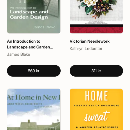
An Introduction to
Victorian Needlework
Landscape and Garden
Kathryn Ledbetter
Design
James Blake
869 kr
311 kr