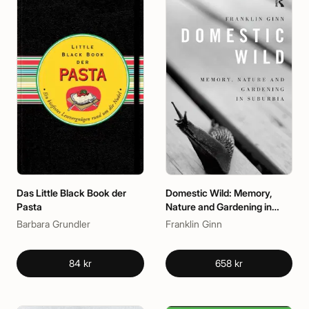
Das Little Black Book der
Domestic Wild: Memory,
Pasta
Nature and Gardening in
Suburbia
Barbara Grundler
Franklin Ginn
84 kr
658 kr