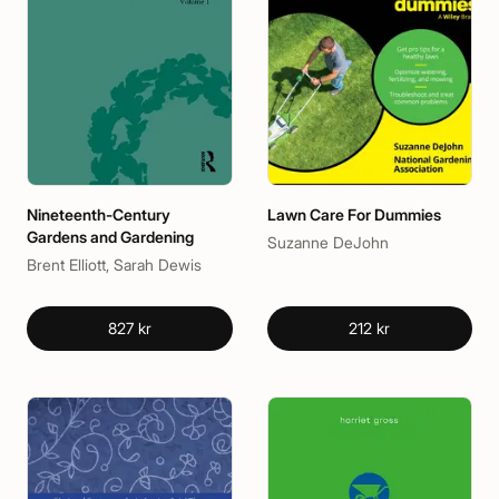
Nineteenth-Century
Lawn Care For Dummies
Gardens and Gardening
Suzanne DeJohn
Brent Elliott, Sarah Dewis
827 kr
212 kr