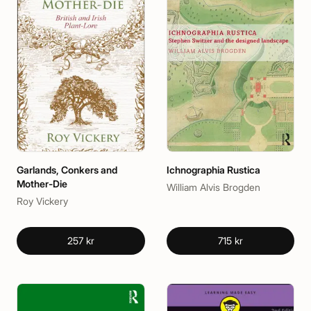
Garlands, Conkers and
Ichnographia Rustica
Mother-Die
William Alvis Brogden
Roy Vickery
257 kr
715 kr