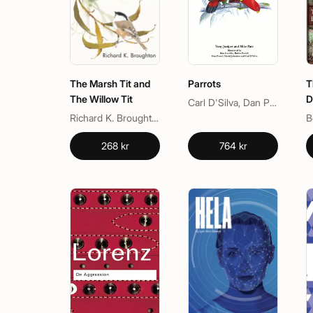
The Marsh Tit and
Parrots
T
The Willow Tit
D
Carl D'Silva, Dan Powell, David Johnston, Kim Franklin, Mike Parr, Robin Restall, Tony Juniper
Richard K. Broughton
268 kr
764 kr