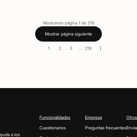
Mostrando página
1
de
219
Mostrar página siguiente
⟨
⟩
1
2
3
...
219
Funcionalidades
Empresa
Otros
Cuestionarios
Preguntas frecuentes
Envía
ayuda a los