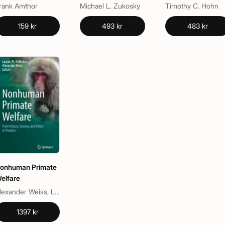
Gardens
rank Amthor
Michael L. Zukosky
Timothy C. Hohn
159 kr
493 kr
483 kr
onhuman Primate
elfare
Alexander Weiss, Lauren M. Robinson
1397 kr