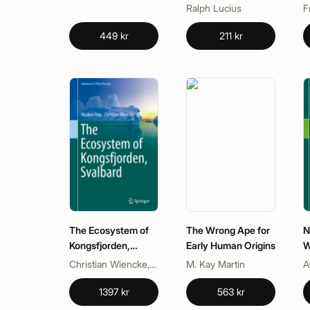
Dummies
Ralph Lucius
F
449 kr
211 kr
The Ecosystem of
The Wrong Ape for
N
Kongsfjorden,
Early Human Origins
W
Svalbard
Christian Wiencke, Haakon Hop
M. Kay Martin
1397 kr
563 kr