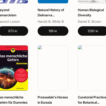
eyond
Natural History of
Human Biological
amarckism
Delmarva
Diversity
Dragonflies and
aurent Loison
Harold B. White III
Daniel E. Brown
Damselflies
673 kr
199 kr
1290 kr
as menschliche
Przewalski's Horses
Curatorial Practic
ehirn für Dummies
in Eurasia
for Botanical