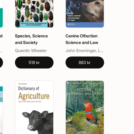
nd
Species, Science
Canine Olfaction
and Society
Science and Law
, Yasmin Heikal, Zeba Khan
Quentin Wheeler
John Ensminger, L. E. Papet, Tadeusz Jezierski
519 kr
883 kr