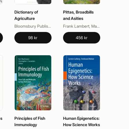
Dictionary of
Pittas, Broadbills
Agriculture
and Asities
Bloomsbury Publishing
Frank Lambert, Martin Woodcock
98 kr
456 kr
es
Principles of Fish
Human Epigenetics:
Immunology
How Science Works