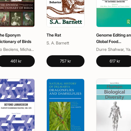
he Eponym
The Rat
Genome Editing a
ictionary of Birds
Global Food
S. A. Barnett
Security
Bo Beolens, Michael Grayson, Michael Watkins
Durre Shahwar
461 kr
757 kr
617 kr