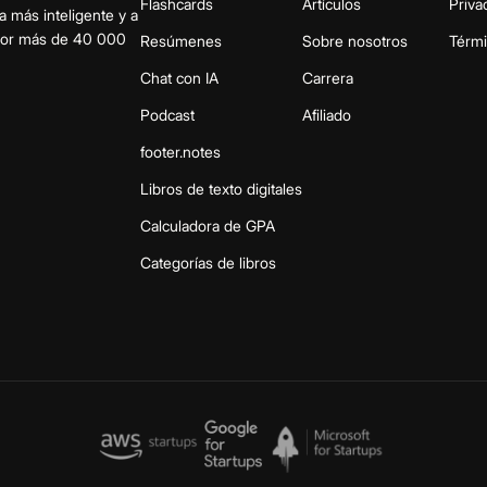
Flashcards
Artículos
Priva
a más inteligente y a
 por más de 40 000
Resúmenes
Sobre nosotros
Térm
Chat con IA
Carrera
Podcast
Afiliado
footer.notes
Libros de texto digitales
Calculadora de GPA
Categorías de libros