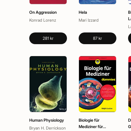
On Aggression
Hela
B
L
Konrad Lorenz
Mari Izzard
L
281 kr
87 kr
Human Physiology
Biologie für
D
Mediziner für
G
Bryan H. Derrickson