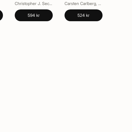
Christopher J. Secombes, Kurt Buchmann
Carsten Carlberg, Ferdinand Molnár
594 kr
524 kr