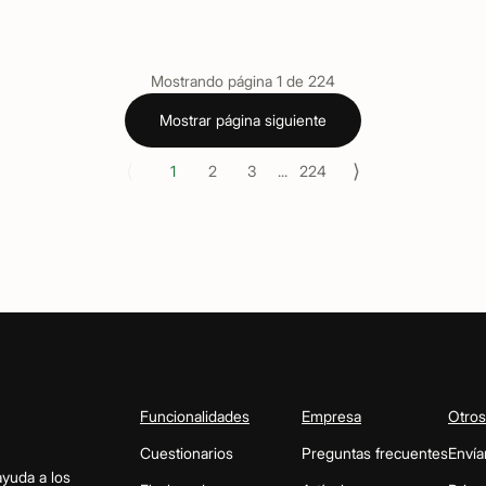
Mostrando página
1
de
224
Mostrar página siguiente
⟨
⟩
1
2
3
...
224
Funcionalidades
Empresa
Otros
Cuestionarios
Preguntas frecuentes
Envía
ayuda a los