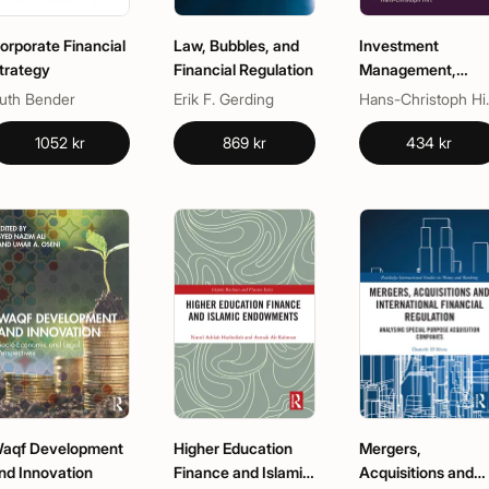
orporate Financial
Law, Bubbles, and
Investment
trategy
Financial Regulation
Management,
Stewardship and
uth Bender
Erik F. Gerding
Hans-Christ
Sustainability
1052 kr
869 kr
434 kr
aqf Development
Higher Education
Mergers,
nd Innovation
Finance and Islamic
Acquisitions and