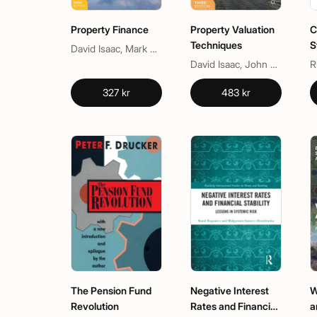
Property Finance
Property Valuation
C
Techniques
S
David Isaac, Mark Daley
David Isaac, John O'Leary
R
327 kr
483 kr
The Pension Fund
Negative Interest
W
Revolution
Rates and Financial
a