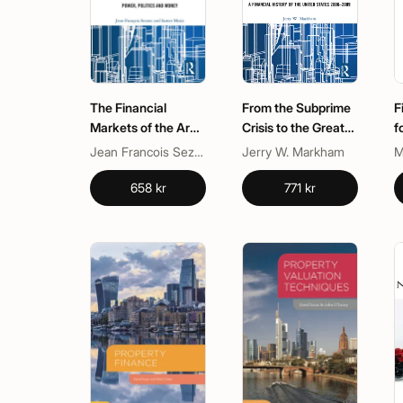
The Financial
From the Subprime
F
Markets of the Arab
Crisis to the Great
f
Gulf
Recession
Jean Francois Seznec, Samer Mosis
Jerry W. Markham
658 kr
771 kr