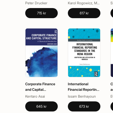
Stability
Peter Drucker
Karol Rogowicz, Małgorzata Iwanicz-Drozdowska
715 kr
617 kr
Corporate Finance
International
C
and Capital
Financial Reporting
a
Structure
Standards in the
P
Kentaro Asai
Issam Benhayoun
MENA Region
645 kr
673 kr