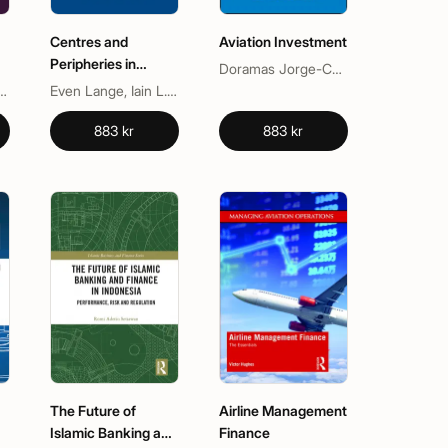
Centres and
Aviation Investment
Peripheries in
Doramas Jorge-Calderón
Banking
oph Hirt, Iris H-Y Chiu
Even Lange, Iain L. Fraser, Philip L. Cottrell, Ulf Olsson
883 kr
883 kr
The Future of
Airline Management
Islamic Banking and
Finance