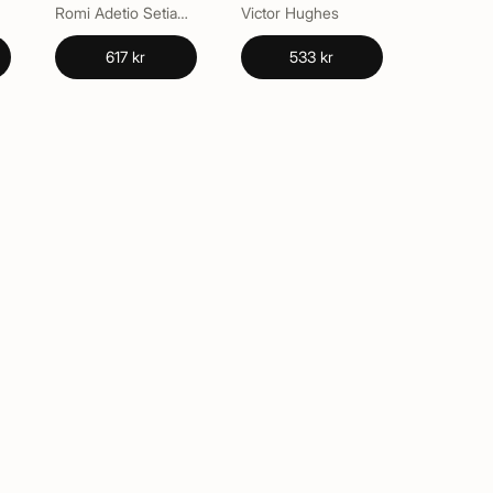
Finance in
Romi Adetio Setiawan
Victor Hughes
on
Indonesia
617 kr
533 kr