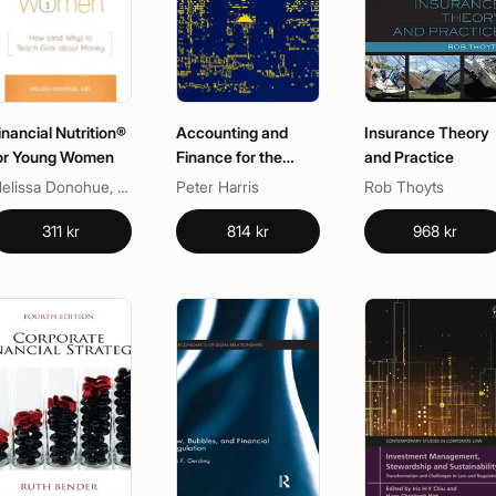
inancial Nutrition®
Accounting and
Insurance Theory
or Young Women
Finance for the
and Practice
International
Melissa Donohue, Molly Donohue
Peter Harris
Rob Thoyts
Hospitality Industry
311 kr
814 kr
968 kr