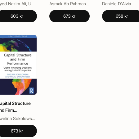
Endowments
International
Syed Nazim Ali, Umar A. Oseni
Asmak Ab Rahman, Nurul Adilah Hasbullah
Daniele D'Alvia
Financial Regulati
603 kr
673 kr
658 kr
apital Structure
nd Firm
erformance
Ewelina Sokołowska, Milad Zargartalebi
673 kr