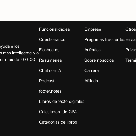
Funcionalidades
Empresa
Otros
Cuestionarios
Preguntas frecuentes
Envía
ayuda a los
Flashcards
Artículos
Priva
a más inteligente y a
 por más de 40 000
Resúmenes
Sobre nosotros
Térm
Chat con IA
Carrera
Podcast
Afiliado
footer.notes
Libros de texto digitales
Calculadora de GPA
Categorías de libros